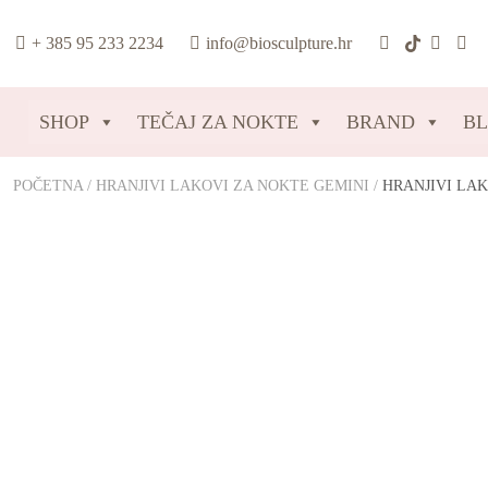
content
+ 385 95 233 2234
info@biosculpture.hr
SHOP
TEČAJ ZA NOKTE
BRAND
B
POČETNA
/
HRANJIVI LAKOVI ZA NOKTE GEMINI
/
HRANJIVI LAK