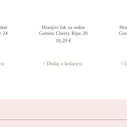
okte
Hranjivi lak za nokte
Hra
e 24
Gemini Cherry Ripe 20
Gem
10,20
€
cu
Dodaj u košaricu
D