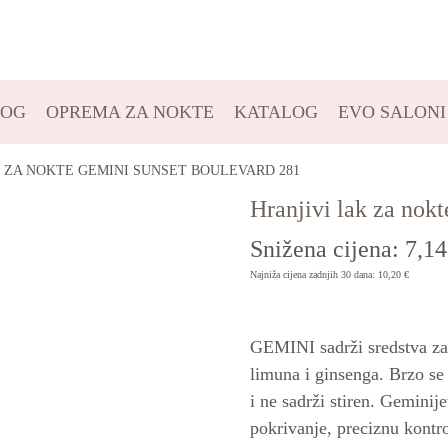
LOG
OPREMA ZA NOKTE
KATALOG
EVO SALONI
 ZA NOKTE GEMINI SUNSET BOULEVARD 281
Hranjivi lak za nok
Snižena cijena:
7,1
Najniža cijena zadnjih 30 dana:
10,20
€
GEMINI sadrži sredstva za 
limuna i ginsenga. Brzo se
i ne sadrži stiren. Geminij
pokrivanje, preciznu kontr