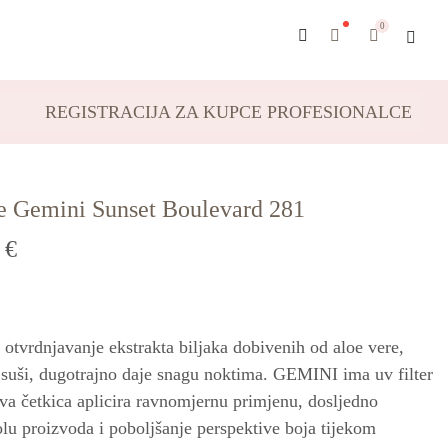
0
REGISTRACIJA ZA KUPCE PROFESIONALCE
te Gemini Sunset Boulevard 281
4
€
otvrdnjavanje ekstrakta biljaka dobivenih od aloe vere,
 suši, dugotrajno daje snagu noktima. GEMINI ima uv filter
eva četkica aplicira ravnomjernu primjenu, dosljedno
olu proizvoda i poboljšanje perspektive boja tijekom