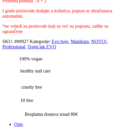
Posebna ponuda - 6 + 2
I gratis proizvode dodajte u košaricu, popust se obračunava
automatski.
*ne vrijedi za proizvode koji su već na popustu, zalihe su
ograničene
SKU:
###927
Kategorije:
Evo boje
,
Manikura
,
NOVO!
,
Professional
,
Trajni lak EVO
100% vegan
healthy nail care
cruelty free
10 free
Besplatna dostava iznad 80€
Opis