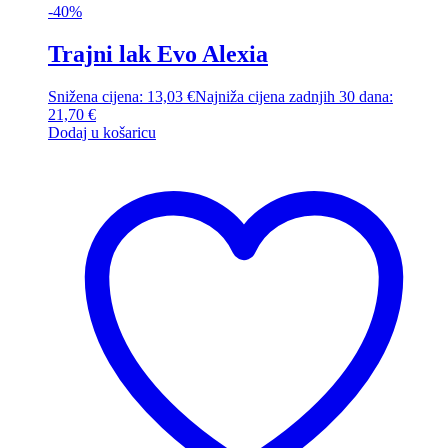
-40%
Trajni lak Evo Alexia
Snižena cijena:
13,03
€
Najniža cijena zadnjih 30 dana:
21,70
€
Dodaj u košaricu