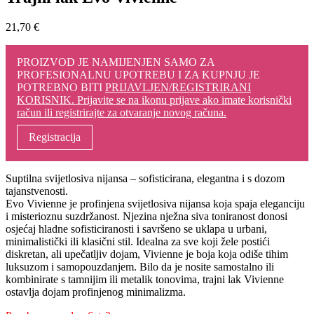
21,70
€
PROIZVOD JE NAMIJENJEN SAMO ZA
PROFESIONALNU UPOTREBU I ZA KUPNJU JE
POTREBNO BITI
PRIJAVLJEN/REGISTRIRANI
KORISNIK. Prijavite se na ikonu prijave ako imate korisnički
račun ili registrirajte za otvaranje novog računa.
Registracija
Suptilna svijetlosiva nijansa – sofisticirana, elegantna i s dozom
tajanstvenosti.
Evo Vivienne je profinjena svijetlosiva nijansa koja spaja eleganciju
i misterioznu suzdržanost. Njezina nježna siva toniranost donosi
osjećaj hladne sofisticiranosti i savršeno se uklapa u urbani,
minimalistički ili klasični stil. Idealna za sve koji žele postići
diskretan, ali upečatljiv dojam, Vivienne je boja koja odiše tihim
luksuzom i samopouzdanjem. Bilo da je nosite samostalno ili
kombinirate s tamnijim ili metalik tonovima, trajni lak Vivienne
ostavlja dojam profinjenog minimalizma.