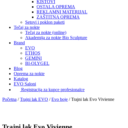
KISTOVI
OSTALA OPREMA
REKLAMNI MATERIJAL
ZAŠTITNA OPREMA
Setovi i poklon paketi
Tečaj za nokte
Tečaj za nokte (online)
Akademija za nokte Bio Sculpture
Brand
EVO
ETHOS
GEMINI
BI-OLYGEL
Blog
Oprema za nokte
Katalog
EVO Saloni
Registracija za kupce profesionalce
Početna
/
Trajni lak EVO
/
Evo boje
/
Trajni lak Evo Vivienne
Trajni lak Evo Vivienne