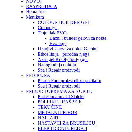
NOVO!
RASPRODAJA
Hema free
Manikura
COLOUR BUILDER GEL
Colour gel
Trajni lak EVO
Bazni i builder gelovi za nokte
Evo boje
Hranjivi lakovi za nokte Gemini
Ethos linija - prirodna njega
Akril gel Bi-Oly (poly) gel
Nadogradnja noktiju
Spa i Repair proizvodi
PEDIKURA
Pharm Foot proizvodi za pedikuru
Spa i Repair proizvodi
PRIBOR I OPREMA ZA NOKTE
Profesionalni alat Staleks
POLIRKE I RAŠPICE
TEKUĆINE
METALNI PRIBOR
NAIL ART
NASTAVCI ZA BRUSILICU
ELEKTRIČNI UREĐAJI