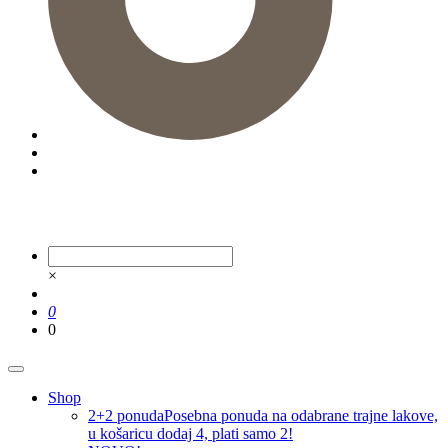
×
0
0
Shop
2+2 ponuda
Posebna ponuda na odabrane trajne lakove,
u košaricu dodaj 4, plati samo 2!