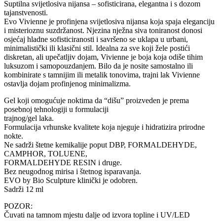
Suptilna svijetlosiva nijansa – sofisticirana, elegantna i s dozom
tajanstvenosti.
Evo Vivienne je profinjena svijetlosiva nijansa koja spaja eleganciju
i misterioznu suzdržanost. Njezina nježna siva toniranost donosi
osjećaj hladne sofisticiranosti i savršeno se uklapa u urbani,
minimalistički ili klasični stil. Idealna za sve koji žele postići
diskretan, ali upečatljiv dojam, Vivienne je boja koja odiše tihim
luksuzom i samopouzdanjem. Bilo da je nosite samostalno ili
kombinirate s tamnijim ili metalik tonovima, trajni lak Vivienne
ostavlja dojam profinjenog minimalizma.
Gel koji omogućuje noktima da “dišu” proizveden je prema
posebnoj tehnologiji u formulaciji
trajnog/gel laka.
Formulacija vrhunske kvalitete koja njeguje i hidratizira prirodne
nokte.
Ne sadrži štetne kemikalije poput DBP, FORMALDEHYDE,
CAMPHOR, TOLUENE,
FORMALDEHYDE RESIN i druge.
Bez neugodnog mirisa i štetnog isparavanja.
EVO by Bio Sculpture klinički je odobren.
Sadrži 12 ml
POZOR:
Čuvati na tamnom mjestu dalje od izvora topline i UV/LED