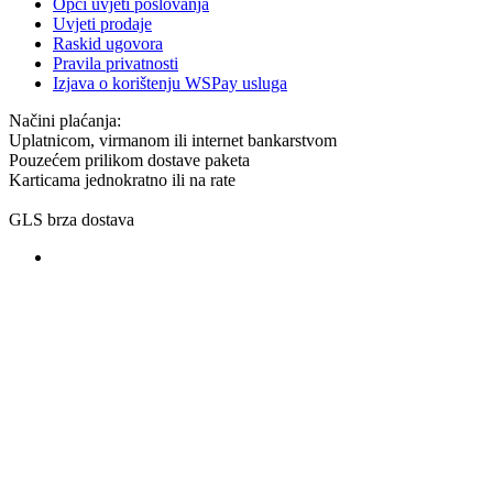
Opći uvjeti poslovanja
Uvjeti prodaje
Raskid ugovora
Pravila privatnosti
Izjava o korištenju WSPay usluga
Načini plaćanja:
Uplatnicom, virmanom ili internet bankarstvom
Pouzećem prilikom dostave paketa
Karticama jednokratno ili na rate
GLS brza dostava