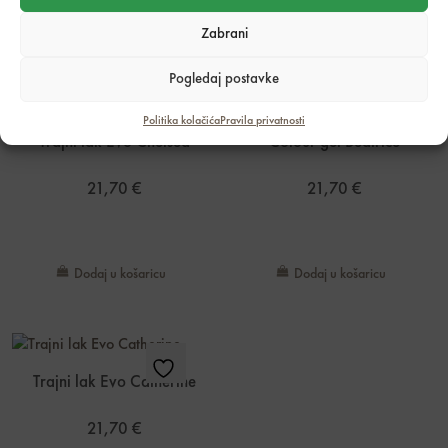
Zabrani
Dodaj u košaricu
Dodaj u košaricu
Pogledaj postavke
Politika kolačića
Pravila privatnosti
Trajni lak Evo Chelsea
Colour gel Beatrice
21,70
€
21,70
€
Dodaj u košaricu
Dodaj u košaricu
Trajni lak Evo Catherine
21,70
€