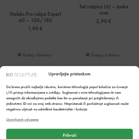
Set rašpica (6) – tanke
crne
Staleks Pro rašpa Expert
40 – 100/180
2,90
€
1,90
€
Dodaj u košaricu
Dodaj u košaricu
Upravljajte pristankom
POVEZANI PROIZVODI
Da bismo pružili najbolje iskustvo, koristimo tehnologije poput kolačića za čuvanje
i/ili pristup informacijama o uređaju. Suglasnost s ovim tehnologijama će nam
omogućiti da obrađujemo podatke kao što su ponašanje pri pregledavanju ili
jedinstveni ID-ovi na ovoj web stranici. Nepristanak ili povlačenje suglasnosti može
Trajni lak Evo Carmen
Colour gel Angelina
negativno utjecati na određene karakteristike i funkcije.
Upravljanje uslugama
21,70
€
21,70
€
Prihvati