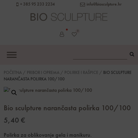
content
+ 385 95 233 2234
info@biosculpture.hr
0
POČETNA
/
PRIBOR I OPREMA
/
POLIRKE I RAŠPICE
/
BIO SCULPTURE
NARANČASTA POLIRKA 100/100
Bio sculpture narančasta polirka 100/100
5,40
€
Polirka za oblikovanje gela i manikuru.