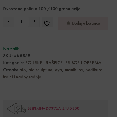
Dvostrana polirka 100 /100 granulacije.
-
+
Dodaj u košaricu
Quantity
Na zalihi
SKU:
###858
Kategorije:
POLIRKE I RAŠPICE
,
PRIBOR I OPREMA
Oznake
bio
,
bio sculpture
,
evo
,
manikura
,
pedikura
,
trajni i nadogradnja
BESPLATNA DOSTAVA IZNAD 80€