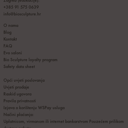
Zagreb (edukacije):
+385 91 575 0639
info@biosculpture.hr
O nama
Blog
Kontakt
FAQ
Evo saloni
Bio Sculpture loyalty program
Safety data sheet
Opći uvjeti poslovanja
Uvjeti prodaje
Raskid ugovora
Pravila privatnosti
Izjava o korištenju WSPay usluga
Načini plaćanja:
Uplatnicom, virmanom ili internet bankarstvom
Pouzećem prilikom