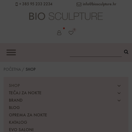
content
+ 385 95 233 2234
info@biosculpture.hr
0
POČETNA
/
SHOP
SHOP
TEČAJ ZA NOKTE
BRAND
BLOG
OPREMA ZA NOKTE
KATALOG
EVO SALONI