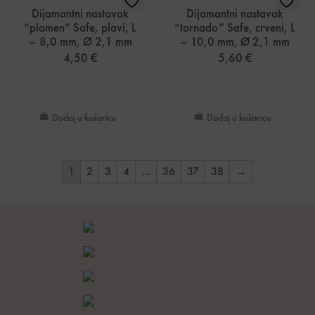
Dijamantni nastavak
Dijamantni nastavak
“plamen” Safe, plavi, L
“tornado” Safe, crveni, L
– 8,0 mm, Ø 2,1 mm
– 10,0 mm, Ø 2,1 mm
4,50
€
5,60
€
Dodaj u košaricu
Dodaj u košaricu
1
2
3
4
…
36
37
38
→