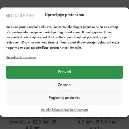
Upravljajte pristankom
Da bismo pružili najbolje iskustvo, koristimo tehnologije poput kolačića za čuvanje
Dijamantni nastavak
i/ili pristup informacijama o uređaju. Suglasnost s ovim tehnologijama će nam
“ball”, plavo-crveni, Ø
Dijamantni nastavak
omogućiti da obrađujemo podatke kao što su ponašanje pri pregledavanju ili
4,0 mm
„kuglica”, crveni, Ø 3,5
jedinstveni ID-ovi na ovoj web stranici. Nepristanak ili povlačenje suglasnosti može
5,90
€
negativno utjecati na određene karakteristike i funkcije.
mm
4,50
€
Upravljanje uslugama
Prihvati
Dodaj u košaricu
Dodaj u košaricu
Zabrani
Pogledaj postavke
Politika kolačića
Pravila privatnosti
Dijamantni nastavak
Dijamantni nastavak
“dvostruka kap”, plavo-
“kap”, plavo-crveni, L –
crveni, L – 12,0 mm, Ø
4,5 mm, Ø 1,8 mm
4,0 mm
4,50
€