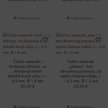
Najniža cijena zadnjih 30 dana:
111,96
€
Najniža cijena zadnjih 30 dana:
27,99
€
Dodaj u košaricu
Dodaj u košaricu
Čelični nastavak s
Čelični nastavak
brušenom oštricom, za
„plamen”, bez
uklanjanje bolnih
abrazivnog premaza, za
dubokih kurjih očiju, L –
nježno čišćenje noktiju, L
6,0 mm, Ø 1,8 mm
– 6,5 mm, Ø 1,3 mm
20,00
€
20,00
€
Dodaj u košaricu
Dodaj u košaricu