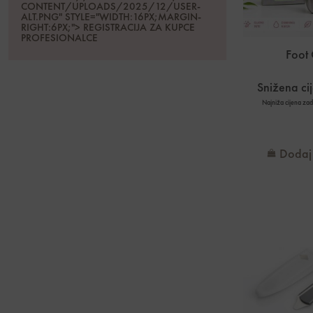
CONTENT/UPLOADS/2025/12/USER-
ALT.PNG" STYLE="WIDTH:16PX;MARGIN-
RIGHT:6PX;"> REGISTRACIJA ZA KUPCE
PROFESIONALCE
Foot 
Snižena ci
Najniža cijena za
Dodaj 