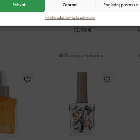
Prihvati
Zabrani
Pogledaj postavke
u košaricu
Quick dry 50 ml
Et
Politika kolačića
Pravila privatnosti
12,90
€
1
Dodaj u košaricu