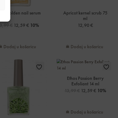
hos golden nail serum
Apricot kernel scrub 75
ml
3,99
€
12,59
€
10%
12,90
€
Dodaj u košaricu
Dodaj u košaricu
Ethos Passion Berry
Exfoliant 14 ml
13,99
€
12,59
€
10%
Dodaj u košaricu