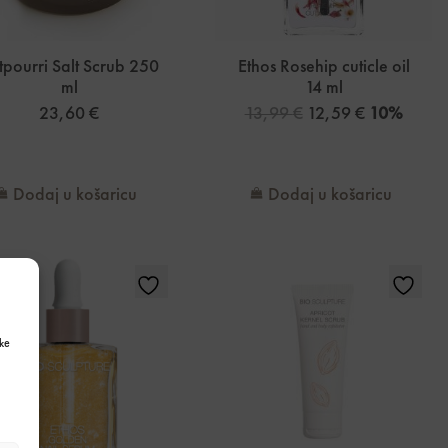
tpourri Salt Scrub 250
Ethos Rosehip cuticle oil
ml
14 ml
23,60
€
13,99
€
12,59
€
10%
Dodaj u košaricu
Dodaj u košaricu
ke