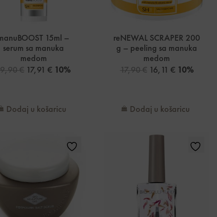
manuBOOST 15ml –
reNEWAL SCRAPER 200
serum sa manuka
g – peeling sa manuka
medom
medom
19,90
€
17,91
€
10%
17,90
€
16,11
€
10%
Dodaj u košaricu
Dodaj u košaricu