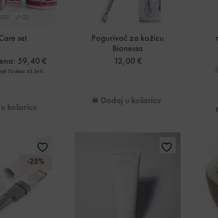
Care set
Pogurivač za kožicu
Bionessa
jena:
59,40
€
12,00
€
dnjih 30 dana:
65,34
€
Dodaj u košaricu
u košaricu
-25%