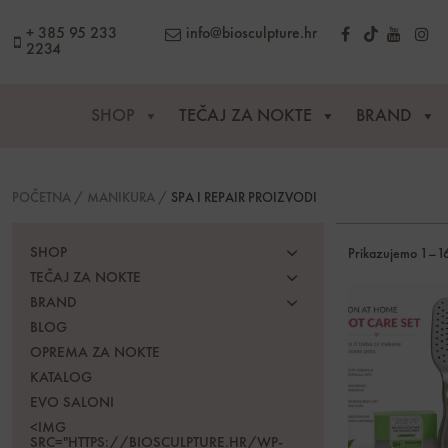
content
+ 385 95 233
info@biosculpture.hr
2234
SHOP
TEČAJ ZA NOKTE
BRAND
POČETNA
/
MANIKURA
/
SPA I REPAIR PROIZVODI
SHOP
Prikazujemo 1–16
TEČAJ ZA NOKTE
BRAND
BLOG
OPREMA ZA NOKTE
KATALOG
EVO SALONI
<IMG
SRC="HTTPS://BIOSCULPTURE.HR/WP-