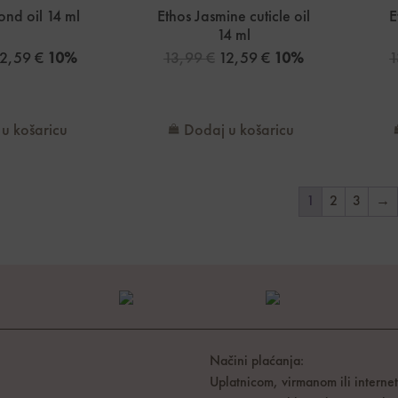
ond oil 14 ml
Ethos Jasmine cuticle oil
E
14 ml
12,59
€
10%
13,99
€
12,59
€
10%
1
u košaricu
Dodaj u košaricu
1
2
3
→
Načini plaćanja:
Uplatnicom, virmanom ili interne