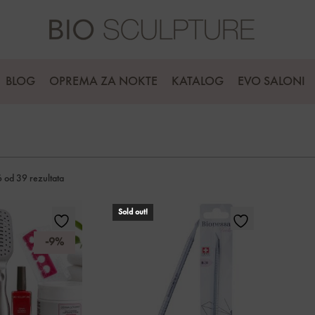
BLOG
OPREMA ZA NOKTE
KATALOG
EVO SALONI
 od 39 rezultata
Sold out!
-9%