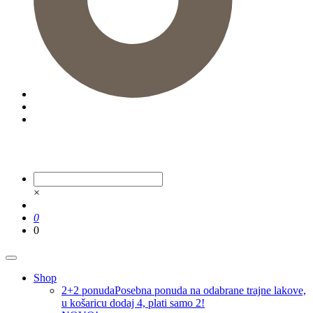
×
0
0
Shop
2+2 ponuda
Posebna ponuda na odabrane trajne lakove,
u košaricu dodaj 4, plati samo 2!