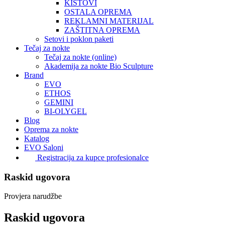
KISTOVI
OSTALA OPREMA
REKLAMNI MATERIJAL
ZAŠTITNA OPREMA
Setovi i poklon paketi
Tečaj za nokte
Tečaj za nokte (online)
Akademija za nokte Bio Sculpture
Brand
EVO
ETHOS
GEMINI
BI-OLYGEL
Blog
Oprema za nokte
Katalog
EVO Saloni
Registracija za kupce profesionalce
Raskid ugovora
Provjera narudžbe
Raskid ugovora