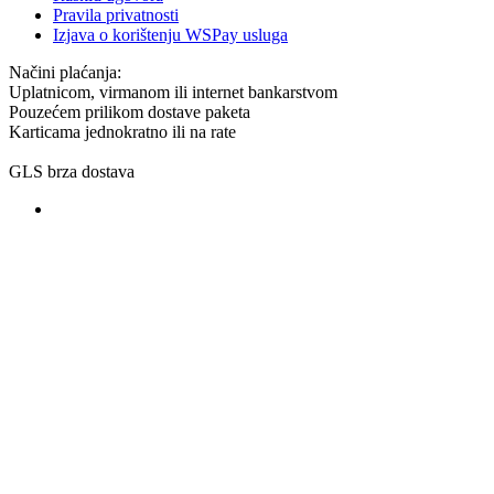
Pravila privatnosti
Izjava o korištenju WSPay usluga
Načini plaćanja:
Uplatnicom, virmanom ili internet bankarstvom
Pouzećem prilikom dostave paketa
Karticama jednokratno ili na rate
GLS brza dostava