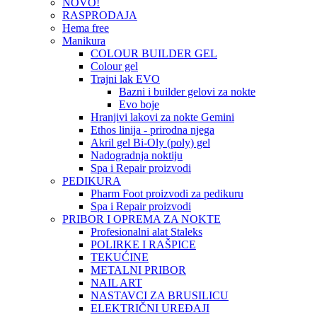
NOVO!
RASPRODAJA
Hema free
Manikura
COLOUR BUILDER GEL
Colour gel
Trajni lak EVO
Bazni i builder gelovi za nokte
Evo boje
Hranjivi lakovi za nokte Gemini
Ethos linija - prirodna njega
Akril gel Bi-Oly (poly) gel
Nadogradnja noktiju
Spa i Repair proizvodi
PEDIKURA
Pharm Foot proizvodi za pedikuru
Spa i Repair proizvodi
PRIBOR I OPREMA ZA NOKTE
Profesionalni alat Staleks
POLIRKE I RAŠPICE
TEKUĆINE
METALNI PRIBOR
NAIL ART
NASTAVCI ZA BRUSILICU
ELEKTRIČNI UREĐAJI