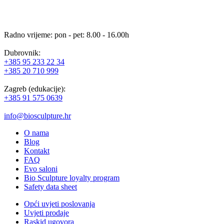
Radno vrijeme: pon - pet: 8.00 - 16.00h
Dubrovnik:
+385 95 233 22 34
+385 20 710 999
Zagreb (edukacije):
+385 91 575 0639
info@biosculpture.hr
O nama
Blog
Kontakt
FAQ
Evo saloni
Bio Sculpture loyalty program
Safety data sheet
Opći uvjeti poslovanja
Uvjeti prodaje
Raskid ugovora