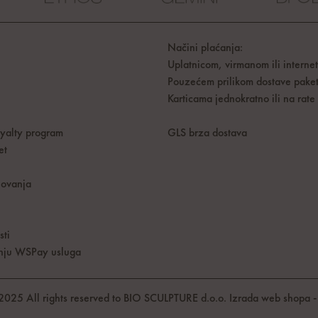
Načini plaćanja:
Uplatnicom, virmanom ili interne
Pouzećem prilikom dostave pake
Karticama jednokratno ili na rate
oyalty program
GLS brza dostava
et
lovanja
sti
tenju WSPay usluga
2025 All rights reserved to BIO SCULPTURE d.o.o.
Izrada web shopa