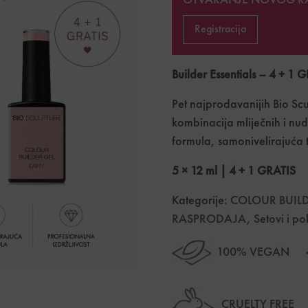
OTVARANJE NOVOG R
Registracija
Builder Essentials – 4 + 1 
Pet najprodavanijih Bio Scu
kombinacija mliječnih i n
formula, samonivelirajuća te
5 × 12 ml | 4 + 1 GRATIS
Kategorije:
COLOUR BUILD
RASPRODAJA
,
Setovi i po
100% VEGAN
CRUELTY FREE