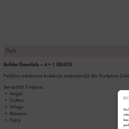
Opis
Builder Essentials – 4 + 1 GRATIS
Pažljivo odabrana kolekcija najtraženijih Bio Sculpture Col
Set sadrži 5 nijansi:
• Angel
• Cotton
• Wings
Da b
• Blossom
inf
• Fairy
kao 
povl