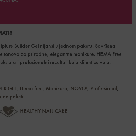
AČUNA.
GRATIS
lpture Builder Gel nijansi u jednom paketu. Savršena
ude tonova za prirodne, elegantne manikure. HEMA Free
kstura i profesionalni rezultati koje klijentice vole.
ER GEL
,
Hema free
,
Manikura
,
NOVO!
,
Professional
,
klon paketi
HEALTHY NAIL CARE