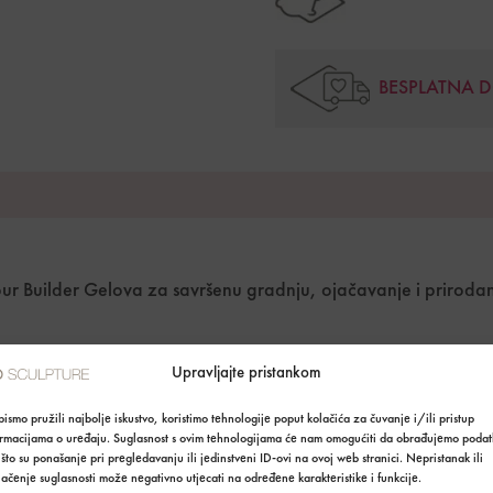
BESPLATNA 
our Builder Gelova za savršenu gradnju, ojačavanje i prirodan
Upravljajte pristankom
ismo pružili najbolje iskustvo, koristimo tehnologije poput kolačića za čuvanje i/ili pristup
ormacijama o uređaju. Suglasnost s ovim tehnologijama će nam omogućiti da obrađujemo podat
što su ponašanje pri pregledavanju ili jedinstveni ID-ovi na ovoj web stranici. Nepristanak ili
ačenje suglasnosti može negativno utjecati na određene karakteristike i funkcije.