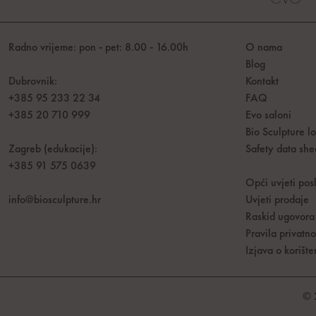
Radno vrijeme: pon - pet: 8.00 - 16.00h
O nama
Blog
Dubrovnik:
Kontakt
+385 95 233 22 34
FAQ
+385 20 710 999
Evo saloni
Bio Sculpture l
Zagreb (edukacije):
Safety data she
+385 91 575 0639
Opći uvjeti pos
info@biosculpture.hr
Uvjeti prodaje
Raskid ugovora
Pravila privatno
Izjava o koriš
© 