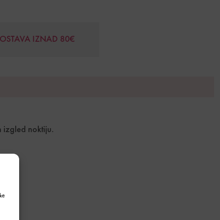
DOSTAVA IZNAD 80€
 izgled noktiju.
ke