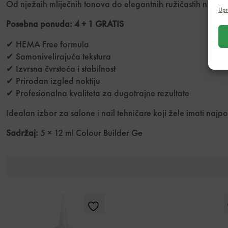
Od nježnih mliječnih tonova do elegantnih ružičastih nijansi, 
Upr
Posebna ponuda: 4 + 1 GRATIS
✔ HEMA Free formula
✔ Samonivelirajuća tekstura
✔ Izvrsna čvrstoća i stabilnost
✔ Prirodan izgled noktiju
✔ Profesionalna kvaliteta za dugotrajne rezultate
Idealan izbor za salone i nail tehničare koji žele imati naj
Sadržaj:
5 × 12 ml Colour Builder Ge