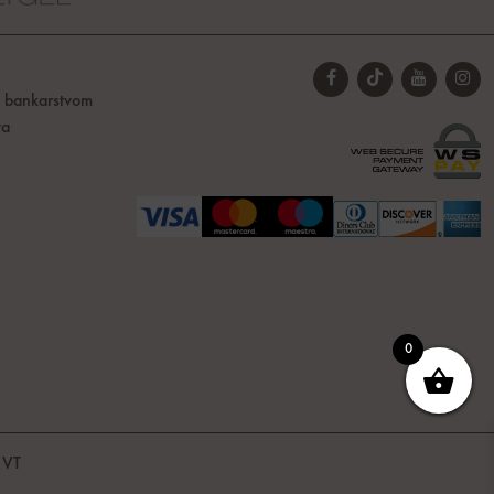
t bankarstvom
ta
0
-
VT