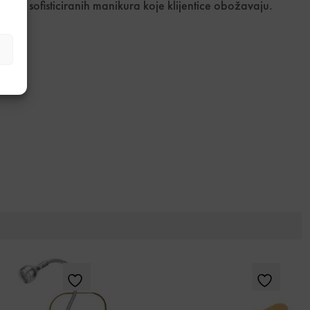
dnih i sofisticiranih manikura koje klijentice obožavaju.