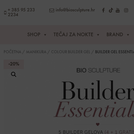
content
+ 385 95 233
info@biosculpture.hr
2234
SHOP
TEČAJ ZA NOKTE
BRAND
POČETNA
/
MANIKURA
/
COLOUR BUILDER GEL
/
BUILDER GEL ESSENTI
-20%