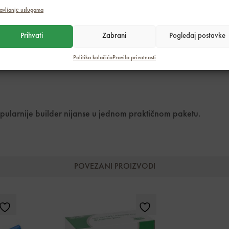
Builder Essentials pruža sve što je potrebno za kreiranje priro
avljanje uslugama
Prihvati
Zabrani
Pogledaj postavke
Politika kolačića
Pravila privatnosti
popularnije builder nijanse u jednom praktičnom paketu.
POVEZANI PROIZVODI