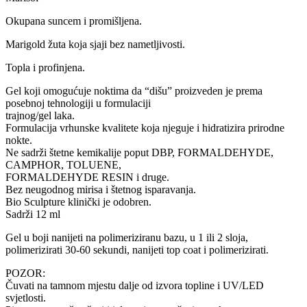
Okupana suncem i promišljena.
Marigold žuta koja sjaji bez nametljivosti.
Topla i profinjena.
Gel koji omogućuje noktima da “dišu” proizveden je prema
posebnoj tehnologiji u formulaciji
trajnog/gel laka.
Formulacija vrhunske kvalitete koja njeguje i hidratizira prirodne
nokte.
Ne sadrži štetne kemikalije poput DBP, FORMALDEHYDE,
CAMPHOR, TOLUENE,
FORMALDEHYDE RESIN i druge.
Bez neugodnog mirisa i štetnog isparavanja.
Bio Sculpture klinički je odobren.
Sadrži 12 ml
Gel u boji nanijeti na polimeriziranu bazu, u 1 ili 2 sloja,
polimerizirati 30-60 sekundi, nanijeti top coat i polimerizirati.
POZOR:
Čuvati na tamnom mjestu dalje od izvora topline i UV/LED
svjetlosti.