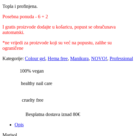
Topla i profinjena.
Posebna ponuda - 6 + 2
I gratis proizvode dodajte u košaricu, popust se obračunava
automatski.
*ne vrijedi za proizvode koji su već na popustu, zalihe su
ograničene
Kategorije:
Colour gel
,
Hema free
,
Manikura
,
NOVO!
,
Professional
100% vegan
healthy nail care
cruelty free
Besplatna dostava iznad 80€
Opis
Marisol