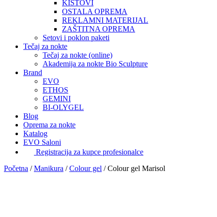
KISTOVI
OSTALA OPREMA
REKLAMNI MATERIJAL
ZAŠTITNA OPREMA
Setovi i poklon paketi
Tečaj za nokte
Tečaj za nokte (online)
Akademija za nokte Bio Sculpture
Brand
EVO
ETHOS
GEMINI
BI-OLYGEL
Blog
Oprema za nokte
Katalog
EVO Saloni
Registracija za kupce profesionalce
Početna
/
Manikura
/
Colour gel
/
Colour gel Marisol