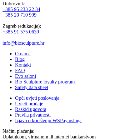
Dubrovnik:
+385 95 233 22 34
+385 20 710 999
Zagreb (edukacije):
+385 91 575 0639
info@biosculpture.hr
O nama
Blog
Kontakt
FAQ
Evo saloni
Bio Sculpture loyalty program
Safety data sheet
Opći uvjeti poslovanja
Uvjeti prodaje
Raskid ugovora
Pravila privatnosti
Izjava o korištenju WSPay usluga
Načini plaćanja:
Uplatnicom, virmanom ili internet bankarstvom