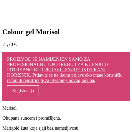
Colour gel Marisol
21,70
€
PROIZVOD JE NAMIJENJEN SAMO ZA
PROFESIONALNU UPOTREBU I ZA KUPNJU JE
POTREBNO BITI
PRIJAVLJEN/REGISTRIRANI
KORISNIK. Prijavite se na ikonu prijave ako imate korisnički
račun ili registrirajte za otvaranje novog računa.
Registracija
Marisol
Okupana suncem i promišljena.
Marigold žuta koja sjaji bez nametljivosti.