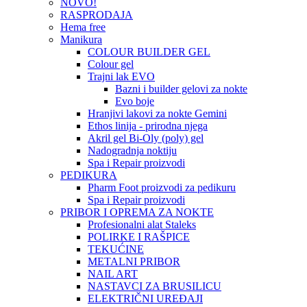
NOVO!
RASPRODAJA
Hema free
Manikura
COLOUR BUILDER GEL
Colour gel
Trajni lak EVO
Bazni i builder gelovi za nokte
Evo boje
Hranjivi lakovi za nokte Gemini
Ethos linija - prirodna njega
Akril gel Bi-Oly (poly) gel
Nadogradnja noktiju
Spa i Repair proizvodi
PEDIKURA
Pharm Foot proizvodi za pedikuru
Spa i Repair proizvodi
PRIBOR I OPREMA ZA NOKTE
Profesionalni alat Staleks
POLIRKE I RAŠPICE
TEKUĆINE
METALNI PRIBOR
NAIL ART
NASTAVCI ZA BRUSILICU
ELEKTRIČNI UREĐAJI