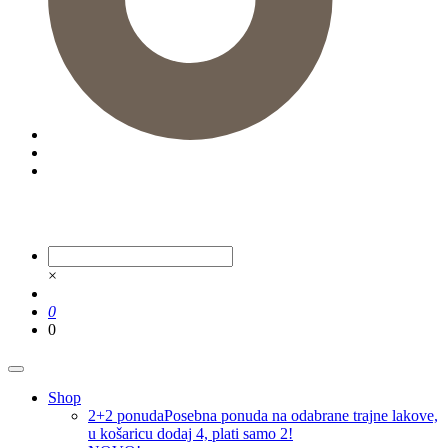
×
0
0
Shop
2+2 ponuda
Posebna ponuda na odabrane trajne lakove,
u košaricu dodaj 4, plati samo 2!