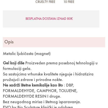
CRUELTY FREE
10 FREE
BESPLATNA DOSTAVA IZNAD 80€
Opis
Metalic ljubičasta (magnet)
Gel koji diše
Proizveden prema posebnoj tehnologiji u
formulaciji gela.
Sa sastojcima vrhunske kvalitete njeguje i hidratizira
pružajući zdrave i prirodne nokte.
Ne sadrži štetne kemikalije kao što
: DBP,
FORMALDEHYDE, CAMPHOR, TOLUENE,
FORMALDEHYDE RESIN I druge.
Bez neugodnog mirisa i štetnog isparavanja.
EVO by Bio Sculpture klinički je odobren.