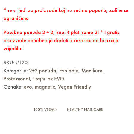
*ne vrijedi za proizvode koji su već na popustu, zalihe su
ograničene
Posebna ponuda 2 + 2, kupi 4 plati samo 2! * I gratis
proizvode potrebno je dodati u košaricu da bi akcija
vrijedila!
SKU:
#120
Kategorije:
2+2 ponuda
,
Evo boje
,
Manikura
,
Professional
,
Trajni lak EVO
Oznake:
evo
,
magnetic
,
Vegan Friendly
100% VEGAN
HEALTHY NAIL CARE