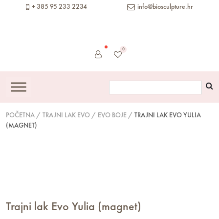
content
+ 385 95 233 2234
info@biosculpture.hr
0
POČETNA
/
TRAJNI LAK EVO
/
EVO BOJE
/
TRAJNI LAK EVO YULIA
(MAGNET)
Trajni lak Evo Yulia (magnet)