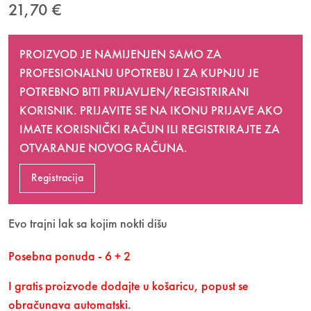
21,70
€
PROIZVOD JE NAMIJENJEN SAMO ZA
PROFESIONALNU UPOTREBU I ZA KUPNJU JE
POTREBNO BITI
PRIJAVLJEN/REGISTRIRANI
KORISNIK. PRIJAVITE SE NA IKONU PRIJAVE AKO
IMATE KORISNIČKI RAČUN ILI REGISTRIRAJTE ZA
OTVARANJE NOVOG RAČUNA.
Registracija
Evo trajni lak sa kojim nokti dišu
Posebna ponuda - 6 + 2
I gratis proizvode dodajte u košaricu, popust se
obračunava automatski.