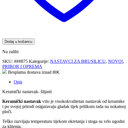
Dodaj u košaricu
Na zalihi
SKU:
###875
Kategorije:
NASTAVCI ZA BRUSILICU
,
NOVO!
,
PRIBOR I OPREMA
Besplatna dostava iznad 80€
Opis
Keramički nastavak- šiljasti
Keramički nastavak
vrlo je visokokvalitetan nastavak od keramike
i po svojoj prirodi osiguravaju gladak tijek prilikom rada na nokatnoj
ploči.
Teško razvijaju temperaturu tijekom okretanja i stoga su vrlo ugodni
za klijenta.