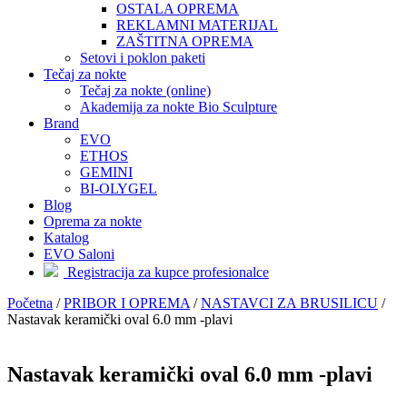
OSTALA OPREMA
REKLAMNI MATERIJAL
ZAŠTITNA OPREMA
Setovi i poklon paketi
Tečaj za nokte
Tečaj za nokte (online)
Akademija za nokte Bio Sculpture
Brand
EVO
ETHOS
GEMINI
BI-OLYGEL
Blog
Oprema za nokte
Katalog
EVO Saloni
Registracija za kupce profesionalce
Početna
/
PRIBOR I OPREMA
/
NASTAVCI ZA BRUSILICU
/
Nastavak keramički oval 6.0 mm -plavi
Nastavak keramički oval 6.0 mm -plavi