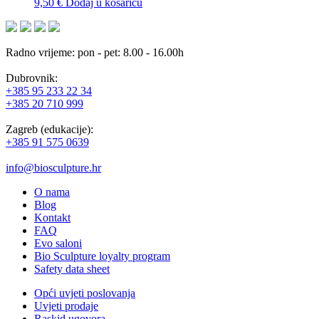
9,50
€
Dodaj u košaricu
Radno vrijeme: pon - pet: 8.00 - 16.00h
Dubrovnik:
+385 95 233 22 34
+385 20 710 999
Zagreb (edukacije):
+385 91 575 0639
info@biosculpture.hr
O nama
Blog
Kontakt
FAQ
Evo saloni
Bio Sculpture loyalty program
Safety data sheet
Opći uvjeti poslovanja
Uvjeti prodaje
Raskid ugovora