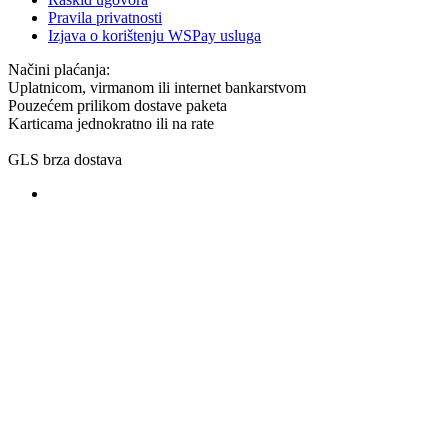
Pravila privatnosti
Izjava o korištenju WSPay usluga
Načini plaćanja:
Uplatnicom, virmanom ili internet bankarstvom
Pouzećem prilikom dostave paketa
Karticama jednokratno ili na rate
GLS brza dostava