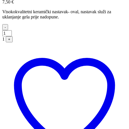
7,50
€
Visokokvalitetni keramički nastavak- oval, nastavak služi za
uklanjanje gela prije nadopune.
Quantity
-
1
+