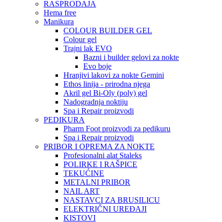
RASPRODAJA
Hema free
Manikura
COLOUR BUILDER GEL
Colour gel
Trajni lak EVO
Bazni i builder gelovi za nokte
Evo boje
Hranjivi lakovi za nokte Gemini
Ethos linija - prirodna njega
Akril gel Bi-Oly (poly) gel
Nadogradnja noktiju
Spa i Repair proizvodi
PEDIKURA
Pharm Foot proizvodi za pedikuru
Spa i Repair proizvodi
PRIBOR I OPREMA ZA NOKTE
Profesionalni alat Staleks
POLIRKE I RAŠPICE
TEKUĆINE
METALNI PRIBOR
NAIL ART
NASTAVCI ZA BRUSILICU
ELEKTRIČNI UREĐAJI
KISTOVI