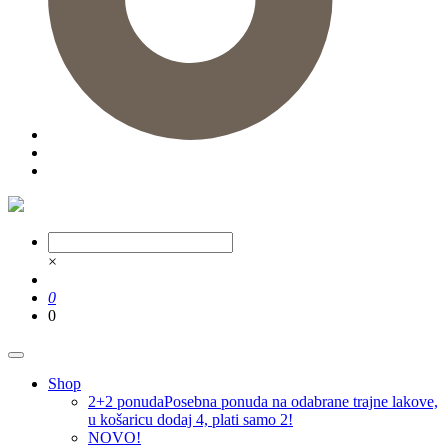
×
0
0
Shop
2+2 ponuda
Posebna ponuda na odabrane trajne lakove,
u košaricu dodaj 4, plati samo 2!
NOVO!