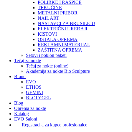
POLIRKE I RAŠPICE
TEKUĆINE
METALNI PRIBOR
NAIL ART
NASTAVCI ZA BRUSILICU
ELEKTRIČNI UREĐAJI
KISTOVI
OSTALA OPREMA
REKLAMNI MATERIJAL
ZAŠTITNA OPREMA
Setovi i poklon paketi
Tečaj za nokte
Tečaj za nokte (online)
Akademija za nokte Bio Sculpture
Brand
EVO
ETHOS
GEMINI
BI-OLYGEL
Blog
Oprema za nokte
Katalog
EVO Saloni
Registracija za kupce profesionalce