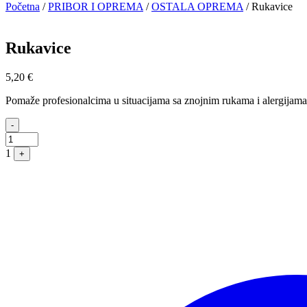
Početna
/
PRIBOR I OPREMA
/
OSTALA OPREMA
/
Rukavice
Rukavice
5,20
€
Pomaže profesionalcima u situacijama sa znojnim rukama i alergijama
Quantity
-
1
+