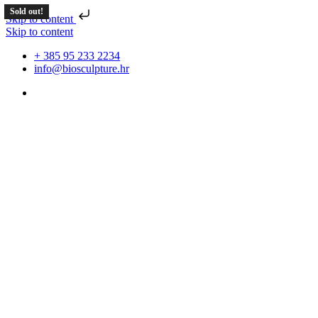
Sold out!
Sold out!
Sold out!
Skip to content
Skip to content
+ 385 95 233 2234
info@biosculpture.hr