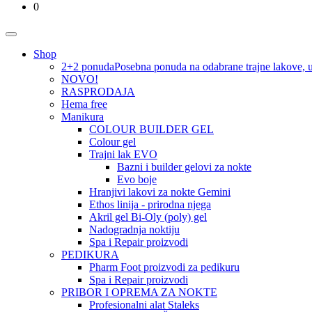
0
Shop
2+2 ponuda
Posebna ponuda na odabrane trajne lakove, u 
NOVO!
RASPRODAJA
Hema free
Manikura
COLOUR BUILDER GEL
Colour gel
Trajni lak EVO
Bazni i builder gelovi za nokte
Evo boje
Hranjivi lakovi za nokte Gemini
Ethos linija - prirodna njega
Akril gel Bi-Oly (poly) gel
Nadogradnja noktiju
Spa i Repair proizvodi
PEDIKURA
Pharm Foot proizvodi za pedikuru
Spa i Repair proizvodi
PRIBOR I OPREMA ZA NOKTE
Profesionalni alat Staleks