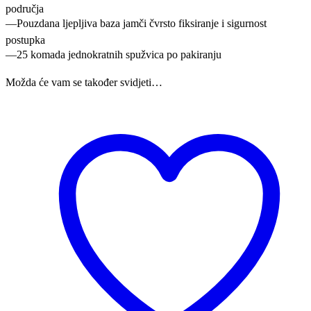
područja
—Pouzdana ljepljiva baza jamči čvrsto fiksiranje i sigurnost
postupka
—25 komada jednokratnih spužvica po pakiranju
Možda će vam se također svidjeti…