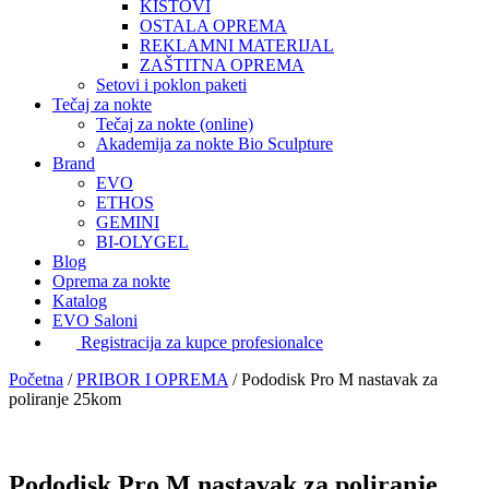
KISTOVI
OSTALA OPREMA
REKLAMNI MATERIJAL
ZAŠTITNA OPREMA
Setovi i poklon paketi
Tečaj za nokte
Tečaj za nokte (online)
Akademija za nokte Bio Sculpture
Brand
EVO
ETHOS
GEMINI
BI-OLYGEL
Blog
Oprema za nokte
Katalog
EVO Saloni
Registracija za kupce profesionalce
Početna
/
PRIBOR I OPREMA
/
Pododisk Pro M nastavak za
poliranje 25kom
Pododisk Pro M nastavak za poliranje