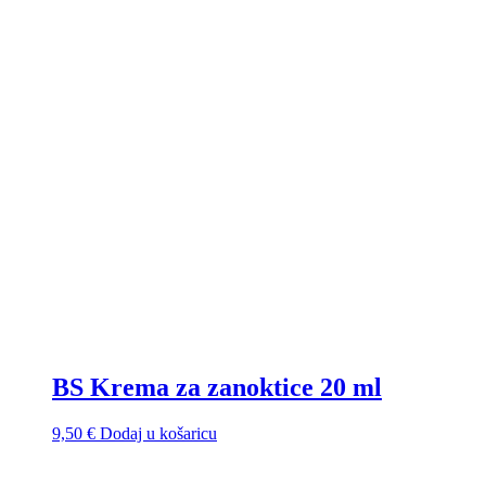
BS Krema za zanoktice 20 ml
9,50
€
Dodaj u košaricu