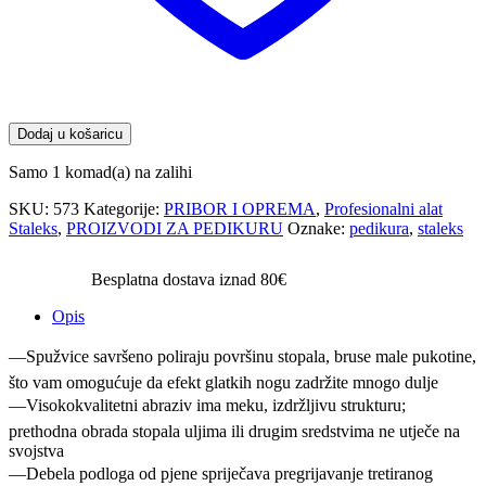
Dodaj u košaricu
Samo 1 komad(a) na zalihi
SKU:
573
Kategorije:
PRIBOR I OPREMA
,
Profesionalni alat
Staleks
,
PROIZVODI ZA PEDIKURU
Oznake:
pedikura
,
staleks
Besplatna dostava iznad 80€
Opis
—Spužvice savršeno poliraju površinu stopala, bruse male pukotine,
što vam omogućuje da efekt glatkih nogu zadržite mnogo dulje
—Visokokvalitetni abraziv ima meku, izdržljivu strukturu;
prethodna obrada stopala uljima ili drugim sredstvima ne utječe na
svojstva
—Debela podloga od pjene spriječava pregrijavanje tretiranog