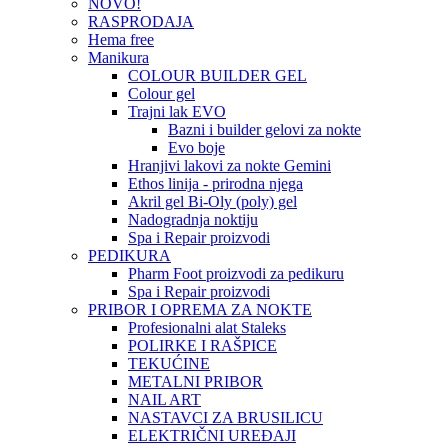
NOVO!
RASPRODAJA
Hema free
Manikura
COLOUR BUILDER GEL
Colour gel
Trajni lak EVO
Bazni i builder gelovi za nokte
Evo boje
Hranjivi lakovi za nokte Gemini
Ethos linija - prirodna njega
Akril gel Bi-Oly (poly) gel
Nadogradnja noktiju
Spa i Repair proizvodi
PEDIKURA
Pharm Foot proizvodi za pedikuru
Spa i Repair proizvodi
PRIBOR I OPREMA ZA NOKTE
Profesionalni alat Staleks
POLIRKE I RAŠPICE
TEKUĆINE
METALNI PRIBOR
NAIL ART
NASTAVCI ZA BRUSILICU
ELEKTRIČNI UREĐAJI