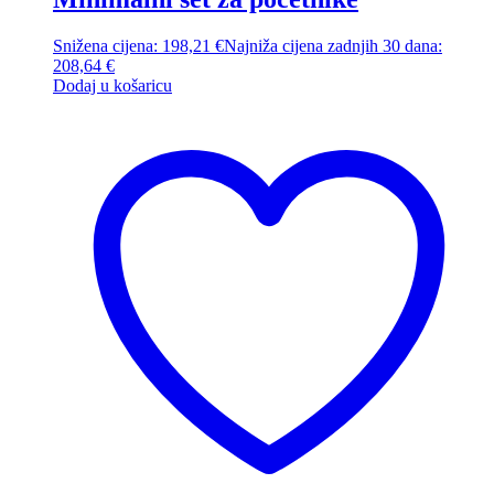
Snižena cijena:
198,21
€
Najniža cijena zadnjih 30 dana:
208,64
€
Dodaj u košaricu