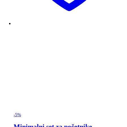
-5%
Minimalni set za početnike