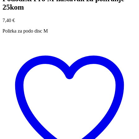
25kom
7,40
€
Polirka za podo disc M