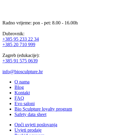
Radno vrijeme: pon - pet: 8.00 - 16.00h
Dubrovnik:
+385 95 233 22 34
+385 20 710 999
Zagreb (edukacije):
+385 91 575 0639
info@biosculpture.hr
O nama
Blog
Kontakt
FAQ
Evo saloni
Bio Sculpture loyalty program
Safety data sheet
Opći uvjeti poslovanja
Uvjeti prodaje