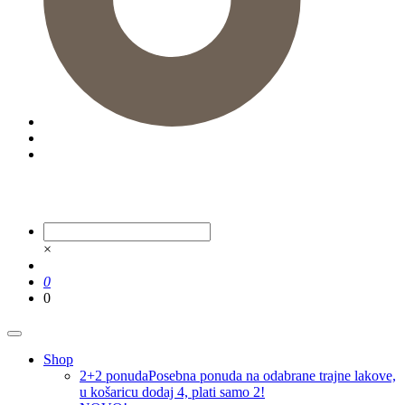
×
0
0
Shop
2+2 ponuda
Posebna ponuda na odabrane trajne lakove,
u košaricu dodaj 4, plati samo 2!