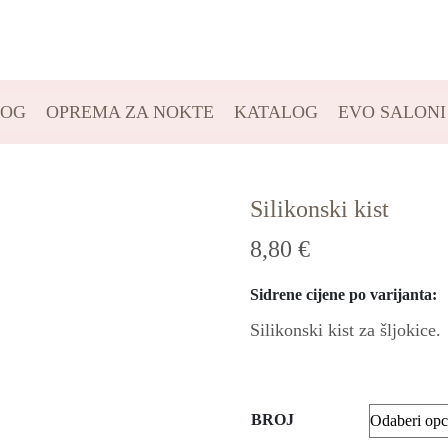
LOG
OPREMA ZA NOKTE
KATALOG
EVO SALONI
Silikonski kist
8,80
€
Sidrene cijene po varijanta:
Silikonski kist za šljokice.
BROJ