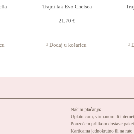
ella
Trajni lak Evo Chelsea
Tra
21,70
€
cu
Dodaj u košaricu
D
Načini plaćanja:
Uplatnicom, virmanom ili interne
Pouzećem prilikom dostave pake
Karticama jednokratno ili na rate