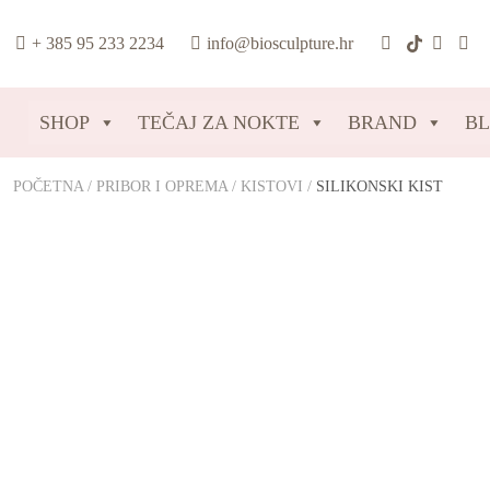
content
+ 385 95 233 2234
info@biosculpture.hr
SHOP
TEČAJ ZA NOKTE
BRAND
B
POČETNA
/
PRIBOR I OPREMA
/
KISTOVI
/
SILIKONSKI KIST