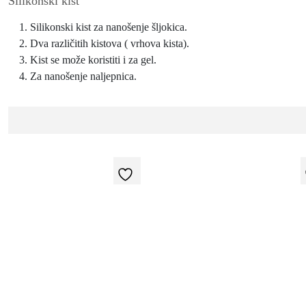
Silikonski kist
Silikonski kist za nanošenje šljokica.
Dva različitih kistova ( vrhova kista).
Kist se može koristiti i za gel.
Za nanošenje naljepnica.