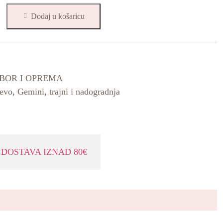
Dodaj u košaricu
IBOR I OPREMA
evo
,
Gemini
,
trajni i nadogradnja
DOSTAVA IZNAD 80€