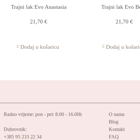
Trajni lak Evo Anastasia
Trajni lak Evo B
21,70
€
21,70
€
Dodaj u košaricu
Dodaj u košari
Radno vrijeme: pon - pet: 8.00 - 16.00h
O nama
Blog
Dubrovnik:
Kontakt
+385 95 233 22 34
FAQ