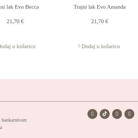
jni lak Evo Becca
Trajni lak Evo Amanda
21,70
€
21,70
€
odaj u košaricu
Dodaj u košaricu
t bankarstvom
ta