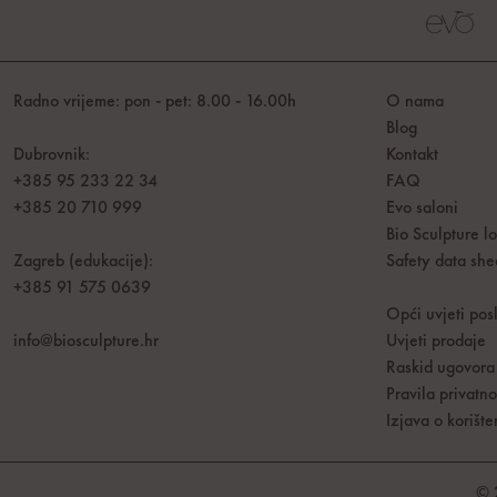
Radno vrijeme: pon - pet: 8.00 - 16.00h
O nama
Blog
Dubrovnik:
Kontakt
+385 95 233 22 34
FAQ
+385 20 710 999
Evo saloni
Bio Sculpture l
Zagreb (edukacije):
Safety data she
+385 91 575 0639
Opći uvjeti pos
info@biosculpture.hr
Uvjeti prodaje
Raskid ugovora
Pravila privatno
Izjava o koriš
© 