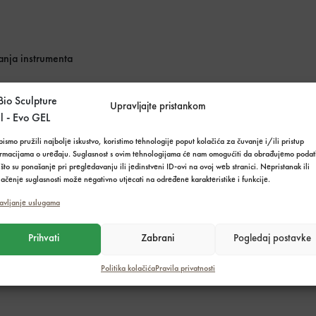
anja instrumenta
MOŽDA ĆE VAM SE TAKOĐER SVIDJETI…
Upravljajte pristankom
ismo pružili najbolje iskustvo, koristimo tehnologije poput kolačića za čuvanje i/ili pristup
ormacijama o uređaju. Suglasnost s ovim tehnologijama će nam omogućiti da obrađujemo podat
što su ponašanje pri pregledavanju ili jedinstveni ID-ovi na ovoj web stranici. Nepristanak ili
ačenje suglasnosti može negativno utjecati na određene karakteristike i funkcije.
avljanje uslugama
Prihvati
Zabrani
Pogledaj postavke
Politika kolačića
Pravila privatnosti