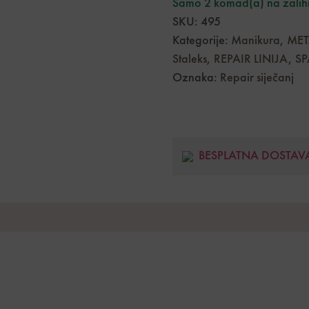
Samo 2 komad(a) na zalih
SKU:
495
Kategorije:
Manikura
,
MET
Staleks
,
REPAIR LINIJA
,
SP
Oznaka:
Repair siječanj
BESPLATNA DOSTAV