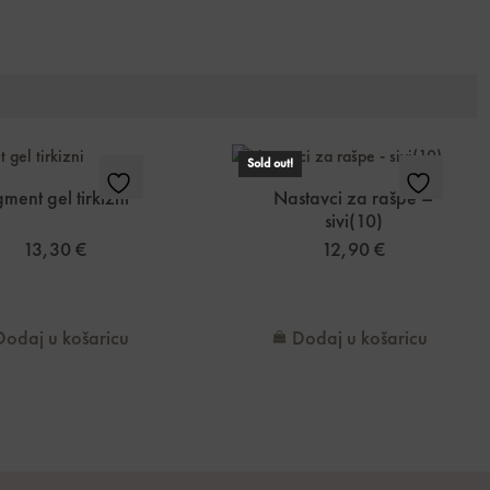
Sold out!
gment gel tirkizni
Nastavci za rašpe –
sivi(10)
13,30
€
12,90
€
Dodaj u košaricu
Dodaj u košaricu