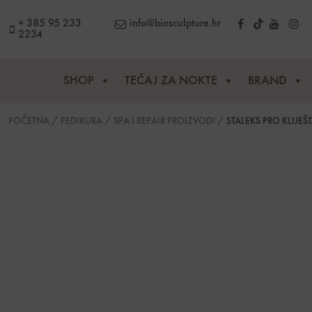
content
+ 385 95 233
info@biosculpture.hr
2234
SHOP
TEČAJ ZA NOKTE
BRAND
POČETNA
/
PEDIKURA
/
SPA I REPAIR PROIZVODI
/
STALEKS PRO KLIJEŠ