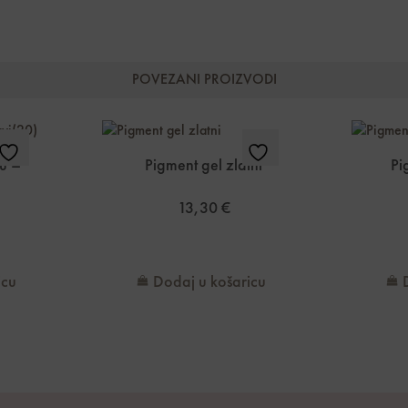
POVEZANI PROIZVODI
u –
Pigment gel zlatni
Pi
13,30
€
icu
Dodaj u košaricu