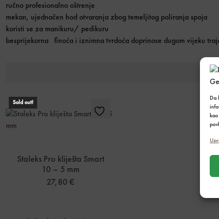
ručno profesionalno oštrenje
mekan, ujednačen hod otvaranja zbog temeljitog poliranja spoja
koristi se za manikuru/ pedikuru
besprijekorna finoća i iznimna tvrdoća doprinose dugom vijeku traj
Da b
Sold out!
inf
kao 
povl
Upr
Staleks Pro kliješta Smart
10 – 5 mm
27,80
€