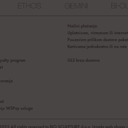
Načini plaćanja:
Uplatnicom, virmanom ili interne
Pouzećem prilikom dostave pake
Karticama jednokratno ili na rate
oyalty program
GLS brza dostava
et
lovanja
sti
tenju WSPay usluga
2025 All rights reserved to BIO SCULPTURE d.o.o.
Izrada web shopa