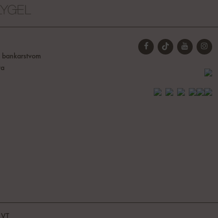
t bankarstvom
ta
-
VT