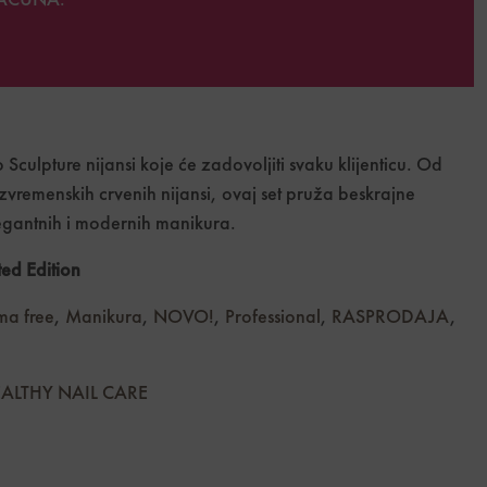
AČUNA.
 Sculpture nijansi koje će zadovoljiti svaku klijenticu. Od
vremenskih crvenih nijansi, ovaj set pruža beskrajne
egantnih i modernih manikura.
ted Edition
a free
,
Manikura
,
NOVO!
,
Professional
,
RASPRODAJA
,
ALTHY NAIL CARE