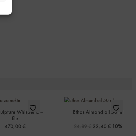
culpture Whisper E –
Ethos Almond oil 50 ml
file
470,00
€
24,89
€
22,40
€
10%