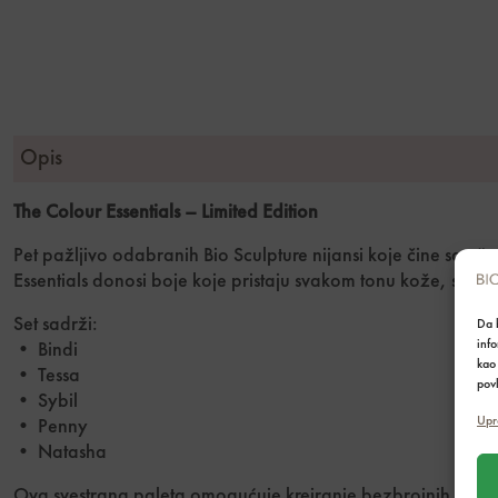
Opis
The Colour Essentials – Limited Edition
Pet pažljivo odabranih Bio Sculpture nijansi koje čine savrš
Essentials donosi boje koje pristaju svakom tonu kože, svakoj 
Set sadrži:
Da b
inf
• Bindi
kao 
• Tessa
povl
• Sybil
Upr
• Penny
• Natasha
Ova svestrana paleta omogućuje kreiranje bezbrojnih manikur