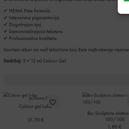
✔ HEMA Free formula
✔ Intenzivna pigmentacija
✔ Dugotrajan sjaj
✔ Samonivelirajuća tekstura
✔ Profesionalna kvaliteta
Savršen izbor za nail tehničare koji žele najtraženije nija
Sadržaj:
5 × 12 ml Colour Gel
Colour gel Luka
Bio Sculpture zlatn
100/100
21,70
€
1,80
€