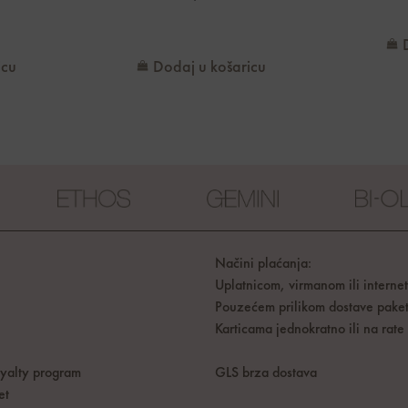
icu
Dodaj u košaricu
Načini plaćanja:
Uplatnicom, virmanom ili interne
Pouzećem prilikom dostave pake
Karticama jednokratno ili na rate
oyalty program
GLS brza dostava
et