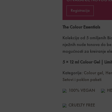
OTVARANJE NOVOG R
Registracija
The Colour Essentials
Kolekcija od 5 omiljenih Bio
nježnih nude tonova do bez
mogućnosti za kreiranje el
5 × 12 ml Colour Gel | Limi
Kategorije:
Colour gel
,
Hem
Setovi i poklon paketi
100% VEGAN
HE
CRUELTY FREE