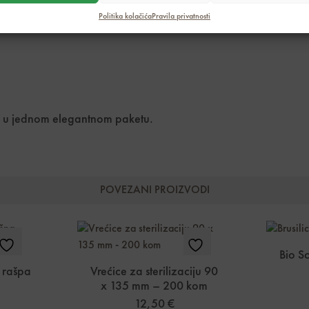
Politika kolačića
Pravila privatnosti
nse u jednom elegantnom paketu.
POVEZANI PROIZVODI
Bio S
a rašpa
Vrećice za sterilizaciju 90
x 135 mm – 200 kom
12,50
€