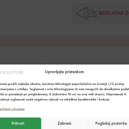
BESPLATNA 
enu osnovu svake kolekcije. Od nježne nude i elegantne ružičas
Upravljajte pristankom
sezoni i svakoj prilici.
ismo pružili najbolje iskustvo, koristimo tehnologije poput kolačića za čuvanje i/ili pristup
ormacijama o uređaju. Suglasnost s ovim tehnologijama će nam omogućiti da obrađujemo podat
što su ponašanje pri pregledavanju ili jedinstveni ID-ovi na ovoj web stranici. Nepristanak ili
ačenje suglasnosti može negativno utjecati na određene karakteristike i funkcije.
avljanje uslugama
Prihvati
Zabrani
Pogledaj postavke
a – od suptilnih i profinjenih do odvažnih i upečatljivih.