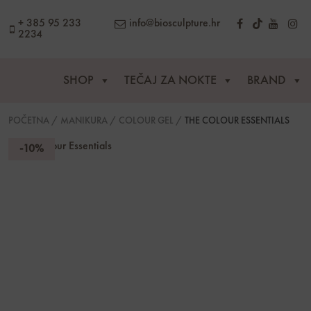
content
+ 385 95 233
info@biosculpture.hr
2234
SHOP
TEČAJ ZA NOKTE
BRAND
POČETNA
/
MANIKURA
/
COLOUR GEL
/
THE COLOUR ESSENTIALS
-10%