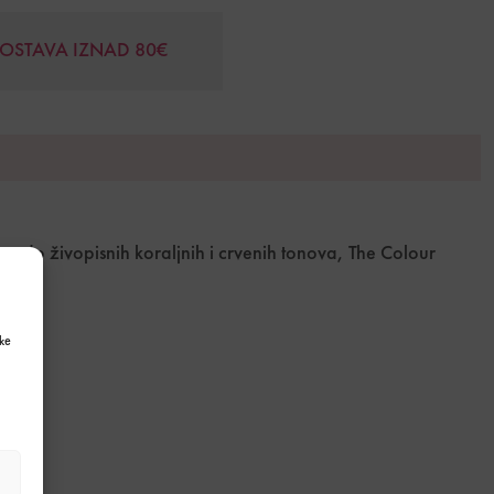
DOSTAVA IZNAD 80€
te do živopisnih koraljnih i crvenih tonova, The Colour
ke