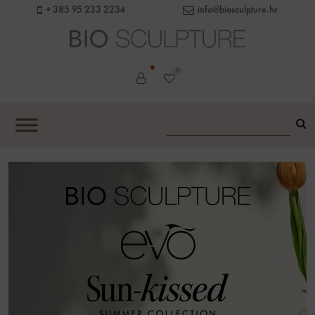
+ 385 95 233 2234
info@biosculpture.hr
0