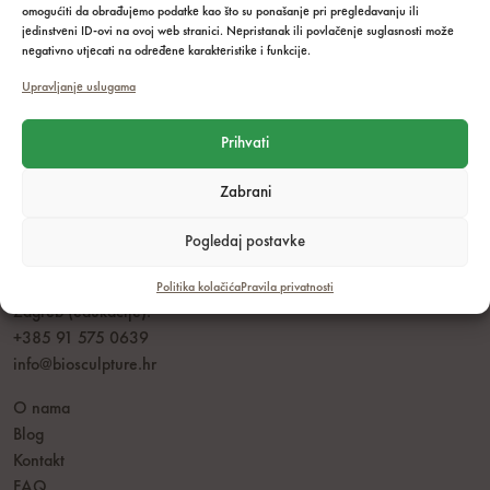
omogućiti da obrađujemo podatke kao što su ponašanje pri pregledavanju ili
jedinstveni ID-ovi na ovoj web stranici. Nepristanak ili povlačenje suglasnosti može
negativno utjecati na određene karakteristike i funkcije.
Upravljanje uslugama
Prihvati
Zabrani
Radno vrijeme: pon - pet: 8.00 - 16.00h
Dubrovnik:
Pogledaj postavke
+385 95 233 22 34
+385 20 710 999
Politika kolačića
Pravila privatnosti
Zagreb (edukacije):
+385 91 575 0639
info@biosculpture.hr
O nama
Blog
Kontakt
FAQ