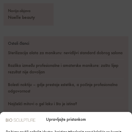
Novija objava
Noelle beauty
Ostali članci
Sterilizacija alata za manikuru: nevidljivi standard dobrog salona
Razlika između profesionalne i amaterske manikure: zašto lijep
rezultat nije dovoljan
Bolesti noktiju – gdje prestaje estetika, a počinje profesionalna
odgovornost
Najčešći mitovi o gel laku i što je istina?
EU regulativa i zabrana pigmenta CI 77820 (mikrosrebro)
Upravljajte pristankom