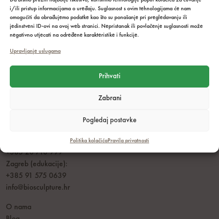
Da bismo pružili najbolje iskustvo, koristimo tehnologije poput kolačića za čuvanje
i/ili pristup informacijama o uređaju. Suglasnost s ovim tehnologijama će nam
omogućiti da obrađujemo podatke kao što su ponašanje pri pregledavanju ili
jedinstveni ID-ovi na ovoj web stranici. Nepristanak ili povlačenje suglasnosti može
negativno utjecati na određene karakteristike i funkcije.
Upravljanje uslugama
Prihvati
Zabrani
Radno vrijeme: pon - pet: 8.00 - 16.00h
Pogledaj postavke
Dubrovnik:
+385 95 233 22 34
Politika kolačića
Pravila privatnosti
+385 20 710 999
Zagreb (edukacije):
+385 91 575 0639
info@biosculpture.hr
O nama