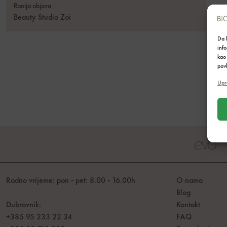
Ranija objava
Beauty Studio Zoi
Da b
inf
kao 
povl
Upr
Radno vrijeme: pon - pet: 8.00 - 16.00h
O nama
Blog
Dubrovnik:
Kontakt
+385 95 233 22 34
FAQ