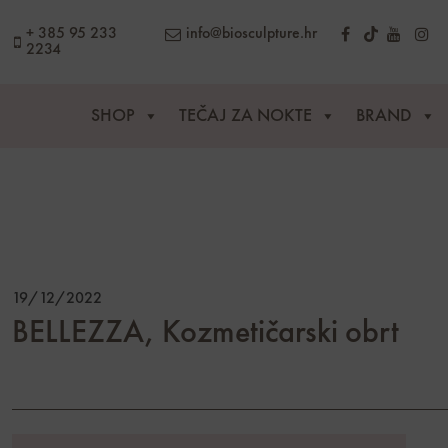
content
+ 385 95 233
info@biosculpture.hr
2234
SHOP
TEČAJ ZA NOKTE
BRAND
19/12/2022
BELLEZZA, Kozmetičarski obrt