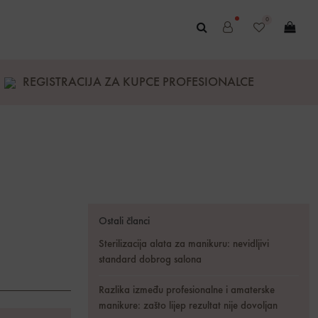
0
REGISTRACIJA ZA KUPCE PROFESIONALCE
Ostali članci
Sterilizacija alata za manikuru: nevidljivi
standard dobrog salona
Razlika između profesionalne i amaterske
manikure: zašto lijep rezultat nije dovoljan