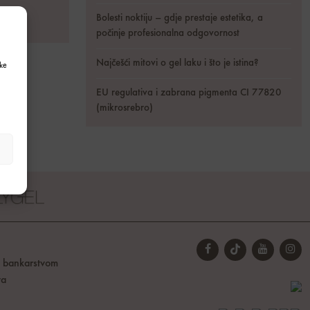
Bolesti noktiju – gdje prestaje estetika, a
počinje profesionalna odgovornost
Najčešći mitovi o gel laku i što je istina?
ke
EU regulativa i zabrana pigmenta CI 77820
(mikrosrebro)
t bankarstvom
ta