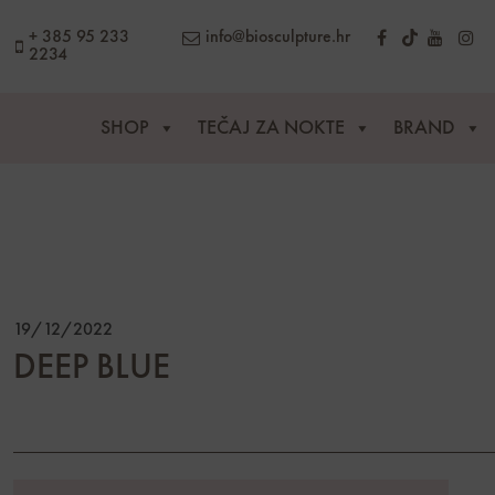
content
+ 385 95 233
info@biosculpture.hr
2234
SHOP
TEČAJ ZA NOKTE
BRAND
19/12/2022
DEEP BLUE