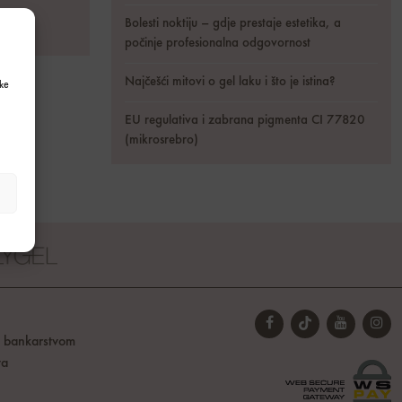
Bolesti noktiju – gdje prestaje estetika, a
luge
počinje profesionalna odgovornost
Najčešći mitovi o gel laku i što je istina?
ke
EU regulativa i zabrana pigmenta CI 77820
(mikrosrebro)
t bankarstvom
ta