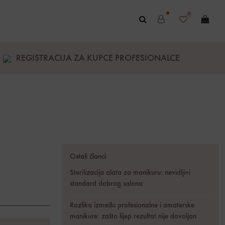
0
REGISTRACIJA ZA KUPCE PROFESIONALCE
Ostali članci
Sterilizacija alata za manikuru: nevidljivi
standard dobrog salona
Razlika između profesionalne i amaterske
manikure: zašto lijep rezultat nije dovoljan