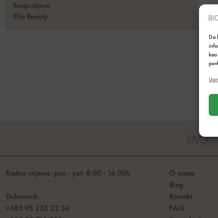
Ranija objava
Ella Beauty
Da b
inf
kao 
povl
Upr
Radno vrijeme: pon - pet: 8.00 - 16.00h
O nama
Blog
Dubrovnik:
Kontakt
+385 95 233 22 34
FAQ