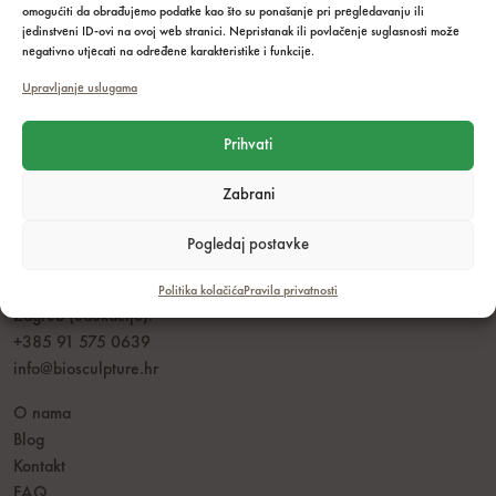
omogućiti da obrađujemo podatke kao što su ponašanje pri pregledavanju ili
jedinstveni ID-ovi na ovoj web stranici. Nepristanak ili povlačenje suglasnosti može
negativno utjecati na određene karakteristike i funkcije.
Upravljanje uslugama
Prihvati
Zabrani
Radno vrijeme: pon - pet: 8.00 - 16.00h
Dubrovnik:
Pogledaj postavke
+385 95 233 22 34
+385 20 710 999
Politika kolačića
Pravila privatnosti
Zagreb (edukacije):
+385 91 575 0639
info@biosculpture.hr
O nama
Blog
Kontakt
FAQ