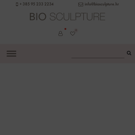
+ 385 95 233 2234
info@biosculpture.hr
0