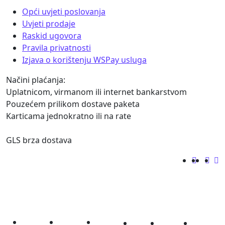
Opći uvjeti poslovanja
Uvjeti prodaje
Raskid ugovora
Pravila privatnosti
Izjava o korištenju WSPay usluga
Načini plaćanja:
Uplatnicom, virmanom ili internet bankarstvom
Pouzećem prilikom dostave paketa
Karticama jednokratno ili na rate
GLS brza dostava