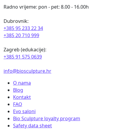
Radno vrijeme: pon - pet: 8.00 - 16.00h
Dubrovnik:
+385 95 233 22 34
+385 20 710 999
Zagreb (edukacije):
+385 91 575 0639
info@biosculpture.hr
O nama
Blog
Kontakt
FAQ
Evo saloni
Bio Sculpture loyalty program
Safety data sheet