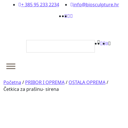
content
+ 385 95 233 2234
info@biosculpture.hr
0
Početna
/
PRIBOR I OPREMA
/
OSTALA OPREMA
/
Četkica za prašinu- sirena