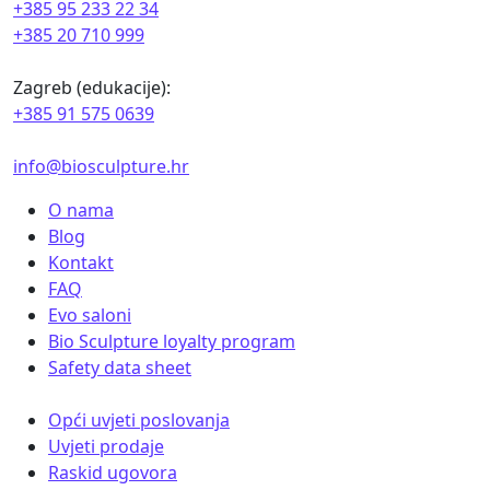
+385 95 233 22 34
+385 20 710 999
Zagreb (edukacije):
+385 91 575 0639
info@biosculpture.hr
O nama
Blog
Kontakt
FAQ
Evo saloni
Bio Sculpture loyalty program
Safety data sheet
Opći uvjeti poslovanja
Uvjeti prodaje
Raskid ugovora