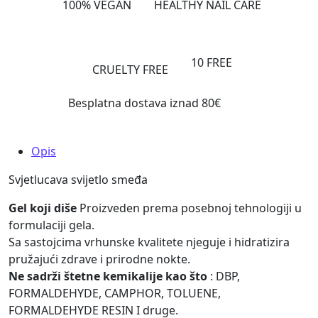
100% VEGAN
HEALTHY NAIL CARE
10 FREE
CRUELTY FREE
Besplatna dostava iznad 80€
Opis
Svjetlucava svijetlo smeđa
Gel koji diše
Proizveden prema posebnoj tehnologiji u
formulaciji gela.
Sa sastojcima vrhunske kvalitete njeguje i hidratizira
pružajući zdrave i prirodne nokte.
Ne sadrži štetne kemikalije kao što
: DBP,
FORMALDEHYDE, CAMPHOR, TOLUENE,
FORMALDEHYDE RESIN I druge.