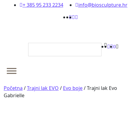
content
+ 385 95 233 2234
info@biosculpture.hr
0
Početna
/
Trajni lak EVO
/
Evo boje
/
Trajni lak Evo
Gabrielle