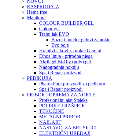
NOVO!
RASPRODAJA
Hema free
Manikura
COLOUR BUILDER GEL
Colour gel
Trajni lak EVO
Bazni i builder gelovi za nokte
Evo boje
Hranjivi lakovi za nokte Gemini
Ethos linija - prirodna njega
Akril gel Bi-Oly (poly) gel
Nadogradnja noktiju
Spa i Repair proizvodi
PEDIKURA
Pharm Foot proizvodi za pedikuru
Spa i Repair proizvodi
PRIBOR I OPREMA ZA NOKTE
Profesionalni alat Staleks
POLIRKE I RAŠPICE
TEKUĆINE
METALNI PRIBOR
NAIL ART
NASTAVCI ZA BRUSILICU
ELEKTRIČNI UREĐAJI