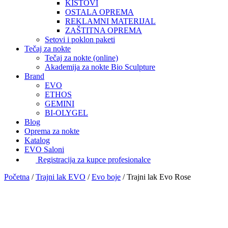
KISTOVI
OSTALA OPREMA
REKLAMNI MATERIJAL
ZAŠTITNA OPREMA
Setovi i poklon paketi
Tečaj za nokte
Tečaj za nokte (online)
Akademija za nokte Bio Sculpture
Brand
EVO
ETHOS
GEMINI
BI-OLYGEL
Blog
Oprema za nokte
Katalog
EVO Saloni
Registracija za kupce profesionalce
Početna
/
Trajni lak EVO
/
Evo boje
/
Trajni lak Evo Rose