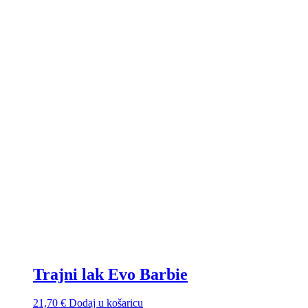
Trajni lak Evo Barbie
21,70
€
Dodaj u košaricu