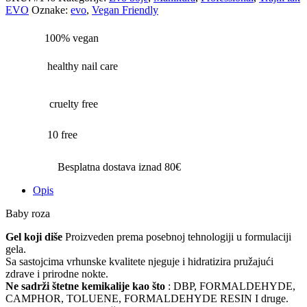
EVO
Oznake:
evo
,
Vegan Friendly
100% vegan
healthy nail care
cruelty free
10 free
Besplatna dostava iznad 80€
Opis
Baby roza
Gel koji diše
Proizveden prema posebnoj tehnologiji u formulaciji
gela.
Sa sastojcima vrhunske kvalitete njeguje i hidratizira pružajući
zdrave i prirodne nokte.
Ne sadrži štetne kemikalije kao što
: DBP, FORMALDEHYDE,
CAMPHOR, TOLUENE, FORMALDEHYDE RESIN I druge.