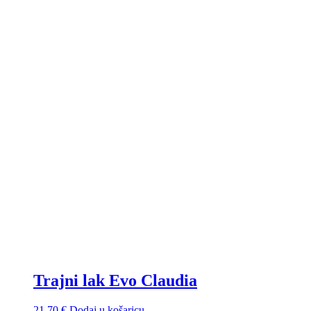
Trajni lak Evo Claudia
21,70
€
Dodaj u košaricu