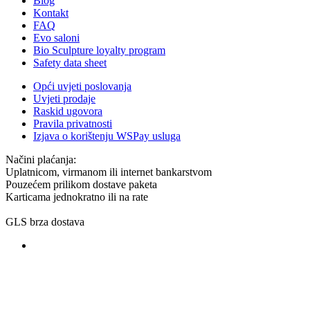
Blog
Kontakt
FAQ
Evo saloni
Bio Sculpture loyalty program
Safety data sheet
Opći uvjeti poslovanja
Uvjeti prodaje
Raskid ugovora
Pravila privatnosti
Izjava o korištenju WSPay usluga
Načini plaćanja:
Uplatnicom, virmanom ili internet bankarstvom
Pouzećem prilikom dostave paketa
Karticama jednokratno ili na rate
GLS brza dostava