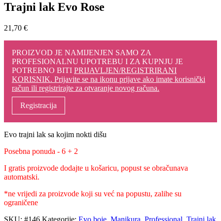
Trajni lak Evo Rose
21,70
€
PROIZVOD JE NAMIJENJEN SAMO ZA
PROFESIONALNU UPOTREBU I ZA KUPNJU JE
POTREBNO BITI
PRIJAVLJEN/REGISTRIRANI
KORISNIK. Prijavite se na ikonu prijave ako imate korisnički
račun ili registrirajte za otvaranje novog računa.
Registracija
Evo trajni lak sa kojim nokti dišu
Posebna ponuda - 6 + 2
I gratis proizvode dodajte u košaricu, popust se obračunava
automatski.
*ne vrijedi za proizvode koji su već na popustu, zalihe su
ograničene
SKU:
#146
Kategorije:
Evo boje
,
Manikura
,
Professional
,
Trajni lak