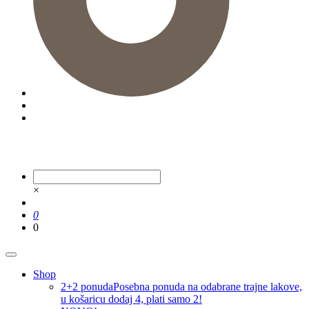
×
0
0
Shop
2+2 ponuda
Posebna ponuda na odabrane trajne lakove,
u košaricu dodaj 4, plati samo 2!