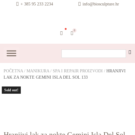
content
+ 385 95 233 2234
info@biosculpture.hr
0
POČETNA
/
MANIKURA
/
SPA I REPAIR PROIZVODI
/
HRANJIVI
LAK ZA NOKTE GEMINI ISLA DEL SOL 133
Sold out!
Hranjivi lak za nokte Gemini Isla Del Sol