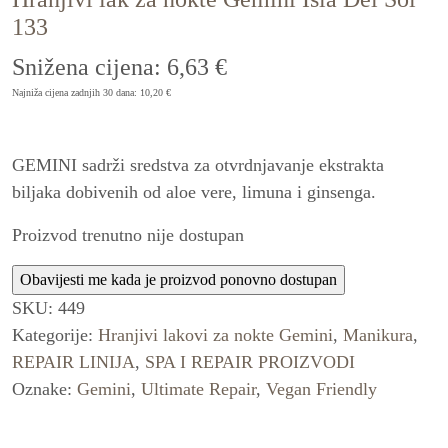
133
Snižena cijena:
6,63
€
Najniža cijena zadnjih 30 dana:
10,20
€
GEMINI sadrži sredstva za otvrdnjavanje ekstrakta
biljaka dobivenih od aloe vere, limuna i ginsenga.
Proizvod trenutno nije dostupan
SKU:
449
Kategorije:
Hranjivi lakovi za nokte Gemini
,
Manikura
,
REPAIR LINIJA
,
SPA I REPAIR PROIZVODI
Oznake:
Gemini
,
Ultimate Repair
,
Vegan Friendly