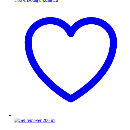
1,60
€
Dodaj u košaricu