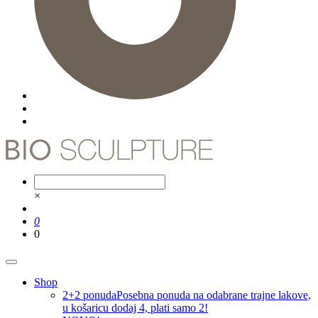
×
0
0
Shop
2+2 ponuda
Posebna ponuda na odabrane trajne lakove,
u košaricu dodaj 4, plati samo 2!