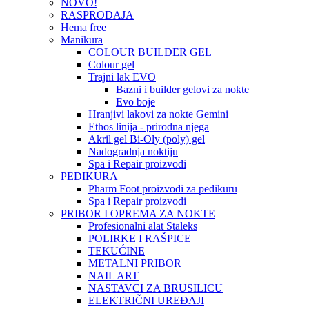
NOVO!
RASPRODAJA
Hema free
Manikura
COLOUR BUILDER GEL
Colour gel
Trajni lak EVO
Bazni i builder gelovi za nokte
Evo boje
Hranjivi lakovi za nokte Gemini
Ethos linija - prirodna njega
Akril gel Bi-Oly (poly) gel
Nadogradnja noktiju
Spa i Repair proizvodi
PEDIKURA
Pharm Foot proizvodi za pedikuru
Spa i Repair proizvodi
PRIBOR I OPREMA ZA NOKTE
Profesionalni alat Staleks
POLIRKE I RAŠPICE
TEKUĆINE
METALNI PRIBOR
NAIL ART
NASTAVCI ZA BRUSILICU
ELEKTRIČNI UREĐAJI