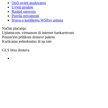
Opći uvjeti poslovanja
Uvjeti prodaje
Raskid ugovora
Pravila privatnosti
Izjava o korištenju WSPay usluga
Načini plaćanja:
Uplatnicom, virmanom ili internet bankarstvom
Pouzećem prilikom dostave paketa
Karticama jednokratno ili na rate
GLS brza dostava