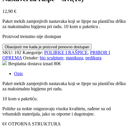
12,90
€
Paket mekih zamjenjivih nastavaka koji se lijepe na plastičnu dršku
za maksimalnu higijenu pri radu. 10 kom u paketicu .
Proizvod trenutno nije dostupan
SKU:
192
Kategorije:
POLIRKE I RAŠPICE
,
PRIBOR I
OPREMA
Oznake:
bio sculpture
,
manikura
,
pedikura
Besplatna dostava iznad 80€
Opis
Paket mekih zamjenjivih nastavaka koji se lijepe na plastičnu dršku
za maksimalnu higijenu pri radu.
10 kom u paketiću.
Polirke za nokte osiguravaju visoku kvalitetu, rađene su od
vrhunskih materijala, jako su otporne i dugotrajne.
€¢ OTPORNA STRUKTURA