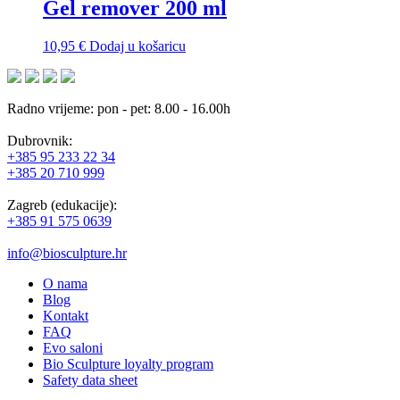
Gel remover 200 ml
10,95
€
Dodaj u košaricu
Radno vrijeme: pon - pet: 8.00 - 16.00h
Dubrovnik:
+385 95 233 22 34
+385 20 710 999
Zagreb (edukacije):
+385 91 575 0639
info@biosculpture.hr
O nama
Blog
Kontakt
FAQ
Evo saloni
Bio Sculpture loyalty program
Safety data sheet