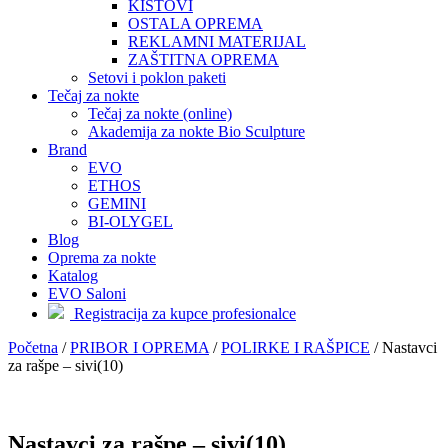
KISTOVI
OSTALA OPREMA
REKLAMNI MATERIJAL
ZAŠTITNA OPREMA
Setovi i poklon paketi
Tečaj za nokte
Tečaj za nokte (online)
Akademija za nokte Bio Sculpture
Brand
EVO
ETHOS
GEMINI
BI-OLYGEL
Blog
Oprema za nokte
Katalog
EVO Saloni
Registracija za kupce profesionalce
Početna
/
PRIBOR I OPREMA
/
POLIRKE I RAŠPICE
/
Nastavci
za rašpe – sivi(10)
Nastavci za rašpe – sivi(10)