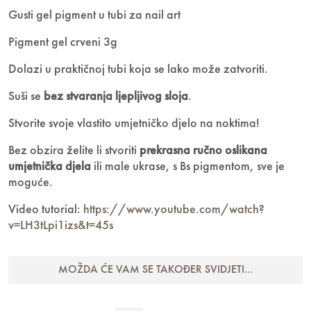
Gusti gel pigment u tubi za nail art
Pigment gel crveni 3g
Dolazi u praktičnoj tubi koja se lako može zatvoriti.
Suši se
bez stvaranja ljepljivog sloja
.
Stvorite svoje vlastito umjetničko djelo na noktima!
Bez obzira želite li stvoriti
prekrasna ručno oslikana
umjetnička djela
ili male ukrase, s Bs pigmentom, sve je
moguće.
Video tutorial:
https://www.youtube.com/watch?
v=LH3tLpi1izs&t=45s
MOŽDA ĆE VAM SE TAKOĐER SVIDJETI…