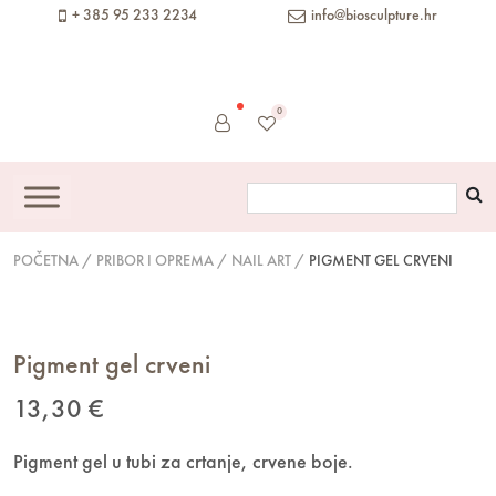
content
+ 385 95 233 2234
info@biosculpture.hr
0
POČETNA
/
PRIBOR I OPREMA
/
NAIL ART
/
PIGMENT GEL CRVENI
Pigment gel crveni
13,30
€
Pigment gel u tubi za crtanje, crvene boje.