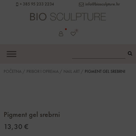
content
+ 385 95 233 2234
info@biosculpture.hr
0
POČETNA
/
PRIBOR I OPREMA
/
NAIL ART
/
PIGMENT GEL SREBRNI
Pigment gel srebrni
13,30
€