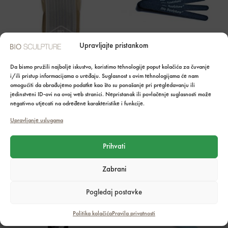
Upravljajte pristankom
Da bismo pružili najbolje iskustvo, koristimo tehnologije poput kolačića za čuvanje
Nastavci za rašpe –
Set rašpica (6) – tanke
i/ili pristup informacijama o uređaju. Suglasnost s ovim tehnologijama će nam
sivi(10)
crne
omogućiti da obrađujemo podatke kao što su ponašanje pri pregledavanju ili
12,90
€
2,90
€
jedinstveni ID-ovi na ovoj web stranici. Nepristanak ili povlačenje suglasnosti može
negativno utjecati na određene karakteristike i funkcije.
Upravljanje uslugama
Dodaj u košaricu
Dodaj u košaricu
Prihvati
Zabrani
Pogledaj postavke
Politika kolačića
Pravila privatnosti