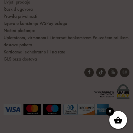
Uvjeti prodaje
Raskid ugovora
Pravila privatnosti
Izjava o korištenju WSPay usluga
Načini plaćanja:
Uplatnicom, virmanom ili internet bankarstvom
Pouzećem prilikom
dostave paketa
Karticama jednokratno ili na rate
GLS brza dostava
0