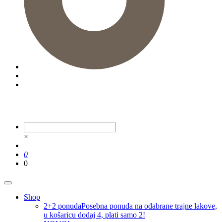
×
0
0
Shop
2+2 ponuda
Posebna ponuda na odabrane trajne lakove,
u košaricu dodaj 4, plati samo 2!