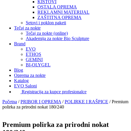
KISTOVI
OSTALA OPREMA
REKLAMNI MATERIJAL
ZAŠTITNA OPREMA
Setovi i poklon paketi
Tečaj za nokte
Tečaj za nokte (online)
Akademija za nokte Bio Sculpture
Brand
EVO
ETHOS
GEMINI
BI-OLYGEL
Blog
Oprema za nokte
Katalog
EVO Saloni
Registracija za kupce profesionalce
Početna
/
PRIBOR I OPREMA
/
POLIRKE I RAŠPICE
/
Premium
polirka za prirodni nokat 180/240
Premium polirka za prirodni nokat