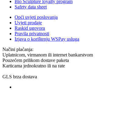
Bio Sculpture loyalty program
Safety data sheet
Opći uvjeti poslovanja
Uvjeti prodaje
Raskid ugovora
Pravila privatnosti
Izjava o korištenju WSPay usluga
Načini plaćanja:
Uplatnicom, virmanom ili internet bankarstvom
Pouzećem prilikom dostave paketa
Karticama jednokratno ili na rate
GLS brza dostava