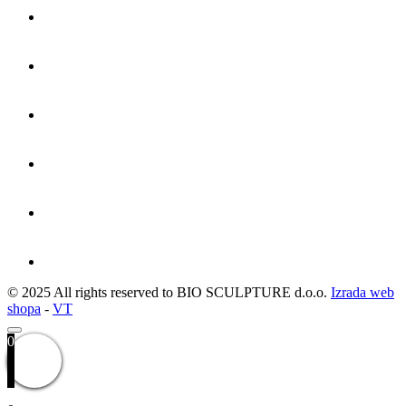
© 2025 All rights reserved to BIO SCULPTURE d.o.o.
Izrada web
shopa
-
VT
0