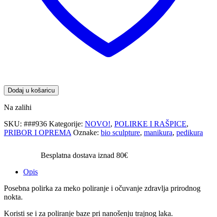
Dodaj u košaricu
Na zalihi
SKU:
###936
Kategorije:
NOVO!
,
POLIRKE I RAŠPICE
,
PRIBOR I OPREMA
Oznake:
bio sculpture
,
manikura
,
pedikura
Besplatna dostava iznad 80€
Opis
Posebna polirka za meko poliranje i očuvanje zdravlja prirodnog
nokta.
Koristi se i za poliranje baze pri nanošenju trajnog laka.