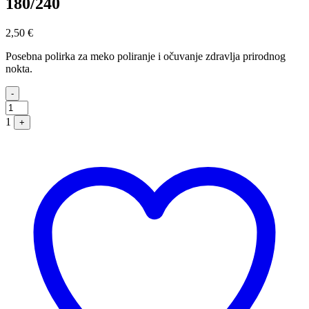
180/240
2,50
€
Posebna polirka za meko poliranje i očuvanje zdravlja prirodnog
nokta.
Quantity
-
1
+