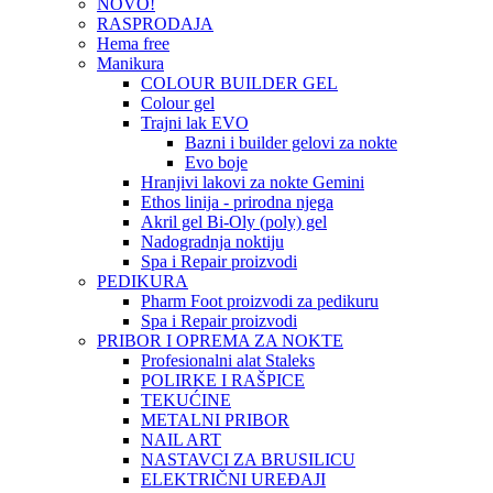
NOVO!
RASPRODAJA
Hema free
Manikura
COLOUR BUILDER GEL
Colour gel
Trajni lak EVO
Bazni i builder gelovi za nokte
Evo boje
Hranjivi lakovi za nokte Gemini
Ethos linija - prirodna njega
Akril gel Bi-Oly (poly) gel
Nadogradnja noktiju
Spa i Repair proizvodi
PEDIKURA
Pharm Foot proizvodi za pedikuru
Spa i Repair proizvodi
PRIBOR I OPREMA ZA NOKTE
Profesionalni alat Staleks
POLIRKE I RAŠPICE
TEKUĆINE
METALNI PRIBOR
NAIL ART
NASTAVCI ZA BRUSILICU
ELEKTRIČNI UREĐAJI