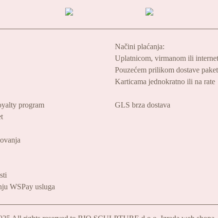
Načini plaćanja:
Uplatnicom, virmanom ili interne
Pouzećem prilikom dostave pake
Karticama jednokratno ili na rate
oyalty program
GLS brza dostava
t
lovanja
sti
enju WSPay usluga