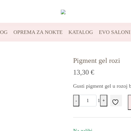
LOG
OPREMA ZA NOKTE
KATALOG
EVO SALONI
Pigment gel rozi
13,30
€
Gusti pigment gel u rozoj b
-
1
+
Quantity
Na zalihi