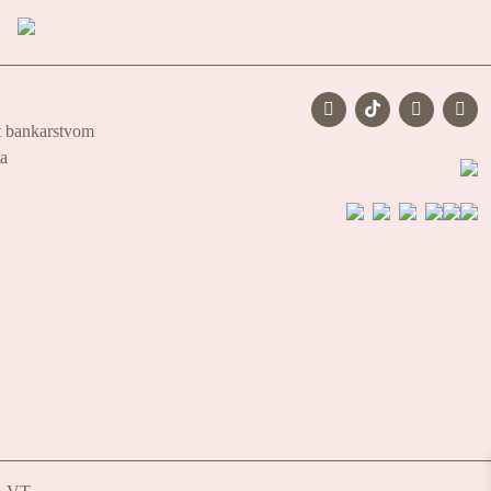
t bankarstvom
ta