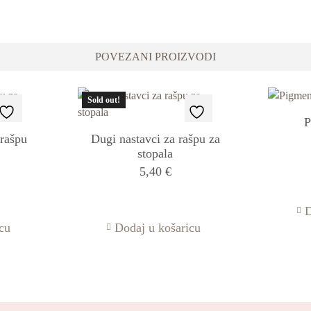
POVEZANI PROIZVODI
Sold out!
P
 rašpu
Dugi nastavci za rašpu za
stopala
5,40
€
D
cu
Dodaj u košaricu