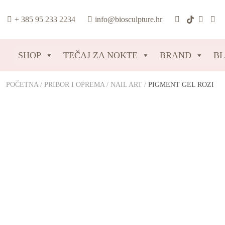
content
+ 385 95 233 2234
info@biosculpture.hr
SHOP
TEČAJ ZA NOKTE
BRAND
B
POČETNA
/
PRIBOR I OPREMA
/
NAIL ART
/
PIGMENT GEL ROZI