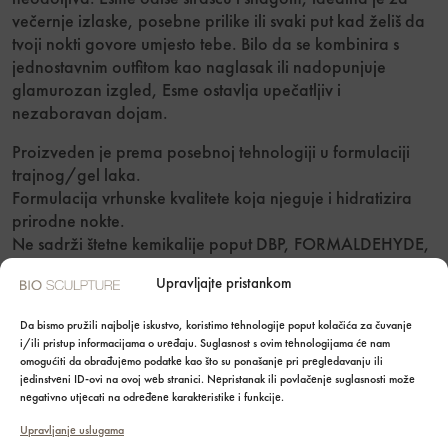
večernje izlaske, posebne prilike ili svaki put kad želiš da
tvoji nokti govore umjesto tebe. Bilo da se kombinira s
jednostavnim outfitom kao naglasak ili nadopunjuje
glamurozan izgled, Esme ostavlja upečatljiv i
nezaboravan dojam.
Proizveden je prema posebnoj tehnologiji u formulaciji
trajnog/gel laka.
Formulacija vrhunske kvalitete koja njeguje i hidratizira
prirodne nokte.
Ne sadrži štetne kemikalije poput DBP, FORMALDEHYDE,
CAMPHOR, TOLUENE,
Upravljajte pristankom
FORMALDEHYDE RESIN i druge.
Bez neugodnog mirisa i štetnog isparavanja
Da bismo pružili najbolje iskustvo, koristimo tehnologije poput kolačića za čuvanje
i/ili pristup informacijama o uređaju. Suglasnost s ovim tehnologijama će nam
Bio Sculpture klinički je odobren.
omogućiti da obrađujemo podatke kao što su ponašanje pri pregledavanju ili
Sadrži 12 ml
jedinstveni ID-ovi na ovoj web stranici. Nepristanak ili povlačenje suglasnosti može
negativno utjecati na određene karakteristike i funkcije.
POZOR:
Upravljanje uslugama
Čuvati na tamnom mjestu dalje od izvora topline i