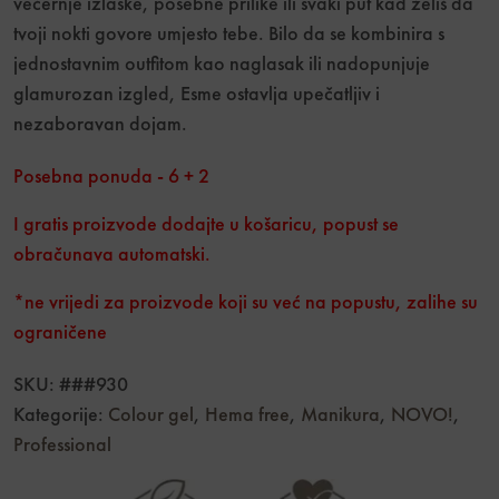
večernje izlaske, posebne prilike ili svaki put kad želiš da
tvoji nokti govore umjesto tebe. Bilo da se kombinira s
jednostavnim outfitom kao naglasak ili nadopunjuje
glamurozan izgled, Esme ostavlja upečatljiv i
nezaboravan dojam.
Posebna ponuda - 6 + 2
I gratis proizvode dodajte u košaricu, popust se
obračunava automatski.
*ne vrijedi za proizvode koji su već na popustu, zalihe su
ograničene
SKU:
###930
Kategorije:
Colour gel
,
Hema free
,
Manikura
,
NOVO!
,
Professional