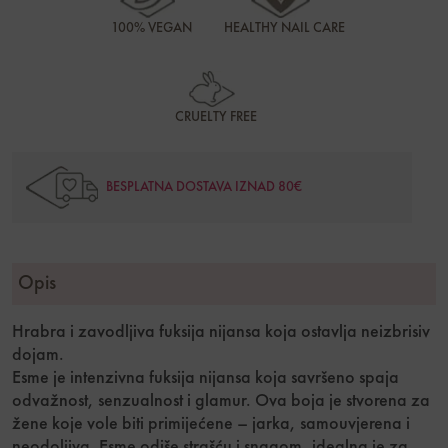
100% VEGAN
HEALTHY NAIL CARE
CRUELTY FREE
BESPLATNA DOSTAVA IZNAD 80€
Opis
Hrabra i zavodljiva fuksija nijansa koja ostavlja neizbrisiv
dojam.
Esme je intenzivna fuksija nijansa koja savršeno spaja
odvažnost, senzualnost i glamur. Ova boja je stvorena za
žene koje vole biti primijećene – jarka, samouvjerena i
neodoljiva. Esme odiše strašću i snagom, idealna je za