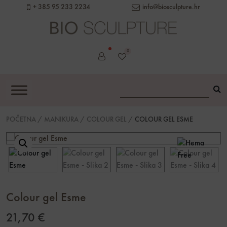
content
+ 385 95 233 2234
info@biosculpture.hr
0
POČETNA
/
MANIKURA
/
COLOUR GEL
/
COLOUR GEL ESME
Colour gel Esme
21,70
€