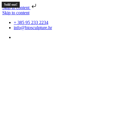
Sold out!
Sold out!
Skip to content
Skip to content
+ 385 95 233 2234
info@biosculpture.hr