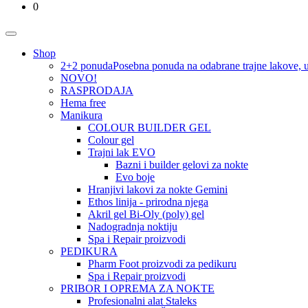
0
Shop
2+2 ponuda
Posebna ponuda na odabrane trajne lakove, u 
NOVO!
RASPRODAJA
Hema free
Manikura
COLOUR BUILDER GEL
Colour gel
Trajni lak EVO
Bazni i builder gelovi za nokte
Evo boje
Hranjivi lakovi za nokte Gemini
Ethos linija - prirodna njega
Akril gel Bi-Oly (poly) gel
Nadogradnja noktiju
Spa i Repair proizvodi
PEDIKURA
Pharm Foot proizvodi za pedikuru
Spa i Repair proizvodi
PRIBOR I OPREMA ZA NOKTE
Profesionalni alat Staleks