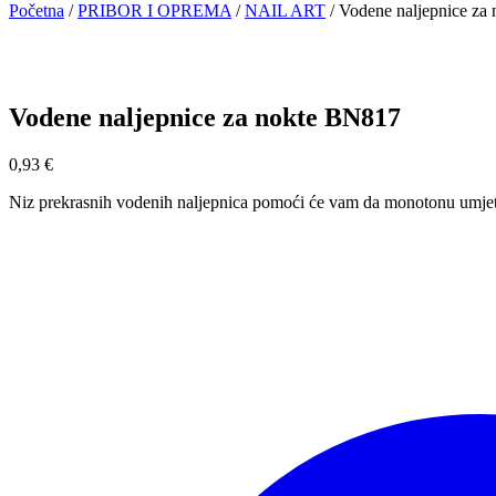
Početna
/
PRIBOR I OPREMA
/
NAIL ART
/
Vodene naljepnice za
Vodene naljepnice za nokte BN817
0,93
€
Niz prekrasnih vodenih naljepnica pomoći će vam da monotonu umjetno