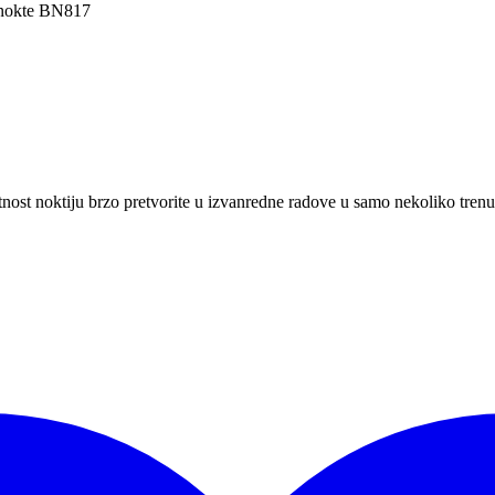
 nokte BN817
st noktiju brzo pretvorite u izvanredne radove u samo nekoliko trenu