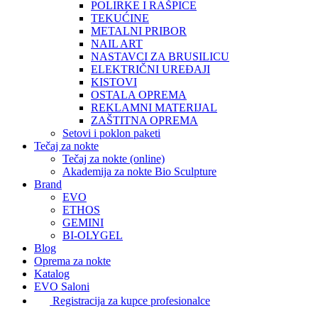
POLIRKE I RAŠPICE
TEKUĆINE
METALNI PRIBOR
NAIL ART
NASTAVCI ZA BRUSILICU
ELEKTRIČNI UREĐAJI
KISTOVI
OSTALA OPREMA
REKLAMNI MATERIJAL
ZAŠTITNA OPREMA
Setovi i poklon paketi
Tečaj za nokte
Tečaj za nokte (online)
Akademija za nokte Bio Sculpture
Brand
EVO
ETHOS
GEMINI
BI-OLYGEL
Blog
Oprema za nokte
Katalog
EVO Saloni
Registracija za kupce profesionalce