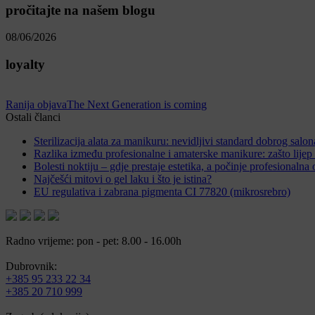
pročitajte na našem blogu
08/06/2026
loyalty
Ranija objava
The Next Generation is coming
Ostali članci
Sterilizacija alata za manikuru: nevidljivi standard dobrog salon
Razlika između profesionalne i amaterske manikure: zašto lijep 
Bolesti noktiju – gdje prestaje estetika, a počinje profesionaln
Najčešći mitovi o gel laku i što je istina?
EU regulativa i zabrana pigmenta CI 77820 (mikrosrebro)
Radno vrijeme: pon - pet: 8.00 - 16.00h
Dubrovnik:
+385 95 233 22 34
+385 20 710 999