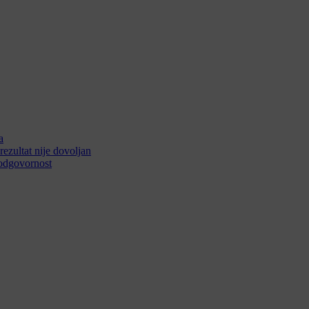
a
rezultat nije dovoljan
a odgovornost