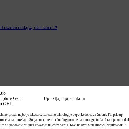
košaricu dodaj 4, plati samo 2!
Upravljajte pristankom
ismo pružili najbolje iskustvo, koristimo tehnologije poput kolačića za čuvanje i/ili pristup
ormacijama o uređaju. Suglasnost s ovim tehnologijama će nam omogućiti da obrađujemo podat
što su ponašanje pri pregledavanju ili jedinstveni ID-ovi na ovoj web stranici. Nepristanak ili