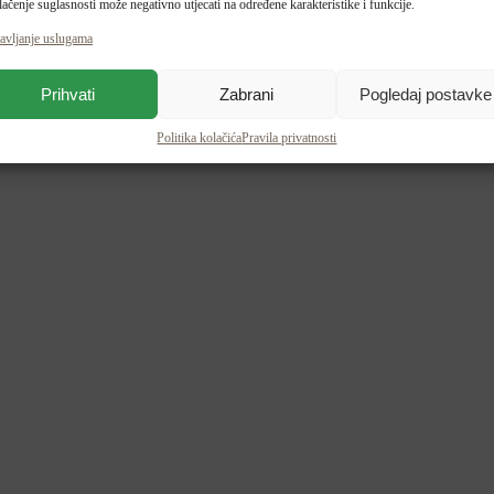
ačenje suglasnosti može negativno utjecati na određene karakteristike i funkcije.
avljanje uslugama
Prihvati
Zabrani
Pogledaj postavke
Politika kolačića
Pravila privatnosti