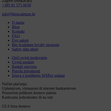
Zagreb (edukacije):
+385 91 575 0639
info@biosculpture.hr
O nama
Blog
Kontakt
FAQ
Evo saloni
Bio Sculpture loyalty program
Safety data sheet
Opći uvjeti poslovanja
Uvjeti prodaje
Raskid ugovora
Pravila privatnosti
Izjava o korištenju WSPay usluga
Načini plaćanja:
Uplatnicom, virmanom ili internet bankarstvom
Pouzećem prilikom dostave paketa
Karticama jednokratno ili na rate
GLS brza dostava