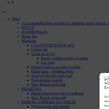
0
Shop
2+2 ponuda
Posebna ponuda na odabrane trajne lakove, u 
NOVO!
RASPRODAJA
Hema free
Manikura
COLOUR BUILDER GEL
Colour gel
Trajni lak EVO
Bazni i builder gelovi za nokte
Evo boje
Hranjivi lakovi za nokte Gemini
Ethos linija - prirodna njega
Akril gel Bi-Oly (poly) gel
Nadogradnja noktiju
Spa i Repair proizvodi
PEDIKURA
Pharm Foot proizvodi za pedikuru
Da b
Spa i Repair proizvodi
inf
PRIBOR I OPREMA ZA NOKTE
kao 
Profesionalni alat Staleks