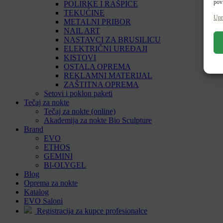
povl
POLIRKE I RAŠPICE
TEKUĆINE
Upr
METALNI PRIBOR
NAIL ART
NASTAVCI ZA BRUSILICU
ELEKTRIČNI UREĐAJI
KISTOVI
OSTALA OPREMA
REKLAMNI MATERIJAL
ZAŠTITNA OPREMA
Setovi i poklon paketi
Tečaj za nokte
Tečaj za nokte (online)
Akademija za nokte Bio Sculpture
Brand
EVO
ETHOS
GEMINI
BI-OLYGEL
Blog
Oprema za nokte
Katalog
EVO Saloni
Registracija za kupce profesionalce