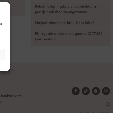
Bolesti noktiju – gdje prestaje estetika, a
počinje profesionalna odgovornost
Najčešći mitovi o gel laku i što je istina?
ke
EU regulativa i zabrana pigmenta CI 77820
(mikrosrebro)
t bankarstvom
ta