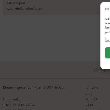
Ranija objava
Kozmetički salon Tanja
Da b
inf
kao 
povl
Upr
Radno vrijeme: pon - pet: 8.00 - 16.00h
O nama
Blog
Dubrovnik:
Kontakt
+385 95 233 22 34
FAQ