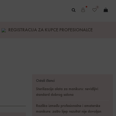
0
REGISTRACIJA ZA KUPCE PROFESIONALCE
Ostali članci
Sterilizacija alata za manikuru: nevidljivi
standard dobrog salona
Razlika između profesionalne i amaterske
manikure: zašto lijep rezultat nije dovoljan