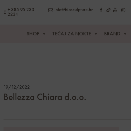
content
+ 385 95 233
info@biosculpture.hr
2234
SHOP
TEČAJ ZA NOKTE
BRAND
19/12/2022
Bellezza Chiara d.o.o.