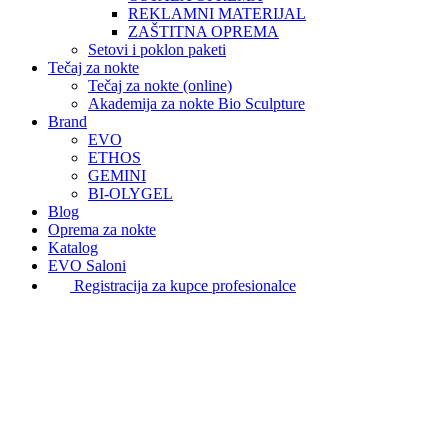
REKLAMNI MATERIJAL
ZAŠTITNA OPREMA
Setovi i poklon paketi
Tečaj za nokte
Tečaj za nokte (online)
Akademija za nokte Bio Sculpture
Brand
EVO
ETHOS
GEMINI
BI-OLYGEL
Blog
Oprema za nokte
Katalog
EVO Saloni
Registracija za kupce profesionalce