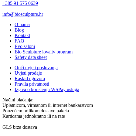
+385 91 575 0639
info@biosculpture.hr
O nama
Blog
Kontakt
FAQ
Evo saloni
Bio Sculpture loyalty program
Safety data sheet
Opći uvjeti poslovanja
Uvjeti prodaje
Raskid ugovora
Pravila privatnosti
Izjava o korištenju WSPay usluga
Načini plaćanja:
Uplatnicom, virmanom ili internet bankarstvom
Pouzećem prilikom dostave paketa
Karticama jednokratno ili na rate
GLS brza dostava