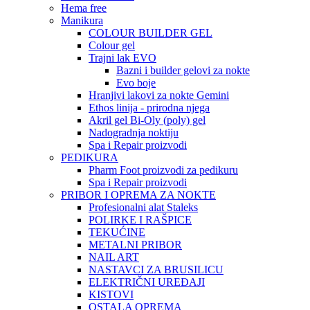
Hema free
Manikura
COLOUR BUILDER GEL
Colour gel
Trajni lak EVO
Bazni i builder gelovi za nokte
Evo boje
Hranjivi lakovi za nokte Gemini
Ethos linija - prirodna njega
Akril gel Bi-Oly (poly) gel
Nadogradnja noktiju
Spa i Repair proizvodi
PEDIKURA
Pharm Foot proizvodi za pedikuru
Spa i Repair proizvodi
PRIBOR I OPREMA ZA NOKTE
Profesionalni alat Staleks
POLIRKE I RAŠPICE
TEKUĆINE
METALNI PRIBOR
NAIL ART
NASTAVCI ZA BRUSILICU
ELEKTRIČNI UREĐAJI
KISTOVI
OSTALA OPREMA