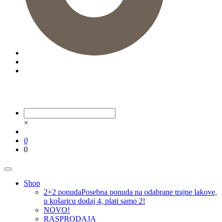
×
0
0
Shop
2+2 ponuda
Posebna ponuda na odabrane trajne lakove,
u košaricu dodaj 4, plati samo 2!
NOVO!
RASPRODAJA