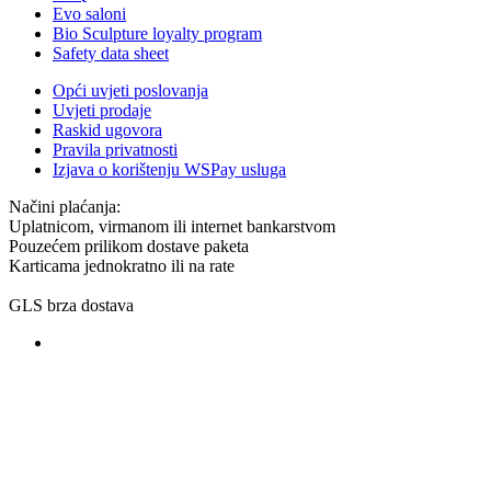
Evo saloni
Bio Sculpture loyalty program
Safety data sheet
Opći uvjeti poslovanja
Uvjeti prodaje
Raskid ugovora
Pravila privatnosti
Izjava o korištenju WSPay usluga
Načini plaćanja:
Uplatnicom, virmanom ili internet bankarstvom
Pouzećem prilikom dostave paketa
Karticama jednokratno ili na rate
GLS brza dostava