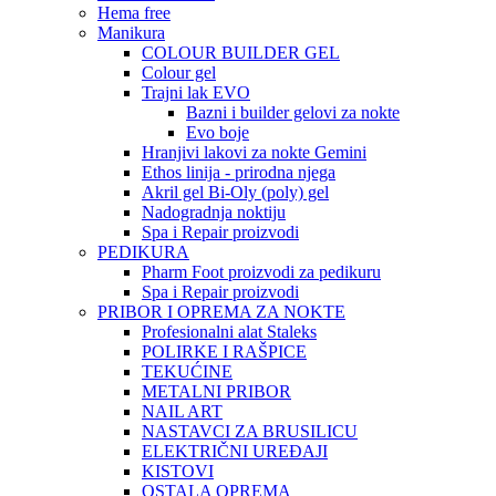
Hema free
Manikura
COLOUR BUILDER GEL
Colour gel
Trajni lak EVO
Bazni i builder gelovi za nokte
Evo boje
Hranjivi lakovi za nokte Gemini
Ethos linija - prirodna njega
Akril gel Bi-Oly (poly) gel
Nadogradnja noktiju
Spa i Repair proizvodi
PEDIKURA
Pharm Foot proizvodi za pedikuru
Spa i Repair proizvodi
PRIBOR I OPREMA ZA NOKTE
Profesionalni alat Staleks
POLIRKE I RAŠPICE
TEKUĆINE
METALNI PRIBOR
NAIL ART
NASTAVCI ZA BRUSILICU
ELEKTRIČNI UREĐAJI
KISTOVI
OSTALA OPREMA