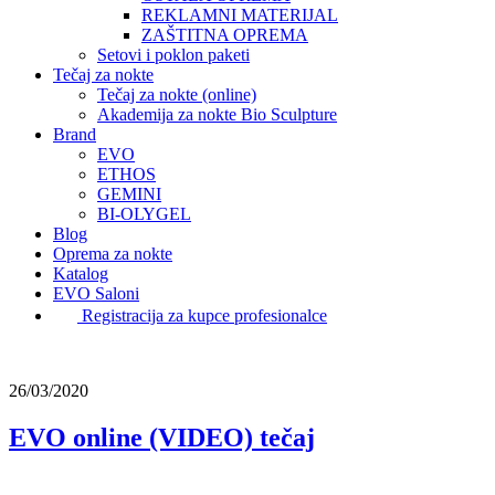
REKLAMNI MATERIJAL
ZAŠTITNA OPREMA
Setovi i poklon paketi
Tečaj za nokte
Tečaj za nokte (online)
Akademija za nokte Bio Sculpture
Brand
EVO
ETHOS
GEMINI
BI-OLYGEL
Blog
Oprema za nokte
Katalog
EVO Saloni
Registracija za kupce profesionalce
26/03/2020
EVO online (VIDEO) tečaj