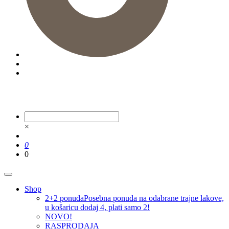
×
0
0
Shop
2+2 ponuda
Posebna ponuda na odabrane trajne lakove,
u košaricu dodaj 4, plati samo 2!
NOVO!
RASPRODAJA