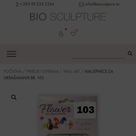
content
+ 385 95 233 2234
info@biosculpture.hr
0
POČETNA
/
PRIBOR I OPREMA
/
NAIL ART
/
NALJEPNICE ZA
UKRAŠAVANJE BR. 103