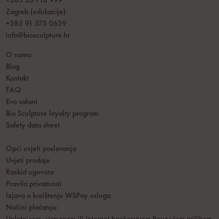
+385 20 710 999
Zagreb (edukacije):
+385 91 575 0639
info@biosculpture.hr
O nama
Blog
Kontakt
FAQ
Evo saloni
Bio Sculpture loyalty program
Safety data sheet
Opći uvjeti poslovanja
Uvjeti prodaje
Raskid ugovora
Pravila privatnosti
Izjava o korištenju WSPay usluga
Načini plaćanja: