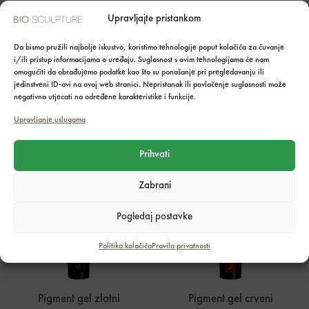
Nastavci za rašpu –
Pigment gel crni
Upravljajte pristankom
plavi(20)
5,40
€
13,30
€
Da bismo pružili najbolje iskustvo, koristimo tehnologije poput kolačića za čuvanje
i/ili pristup informacijama o uređaju. Suglasnost s ovim tehnologijama će nam
omogućiti da obrađujemo podatke kao što su ponašanje pri pregledavanju ili
jedinstveni ID-ovi na ovoj web stranici. Nepristanak ili povlačenje suglasnosti može
negativno utjecati na određene karakteristike i funkcije.
Dodaj u košaricu
Dodaj u košaricu
Upravljanje uslugama
Prihvati
Zabrani
Pogledaj postavke
Politika kolačića
Pravila privatnosti
Pigment gel zlatni
Pigment gel crveni