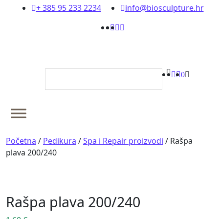
content
+ 385 95 233 2234
info@biosculpture.hr
0
Početna
/
Pedikura
/
Spa i Repair proizvodi
/
Rašpa
plava 200/240
Rašpa plava 200/240