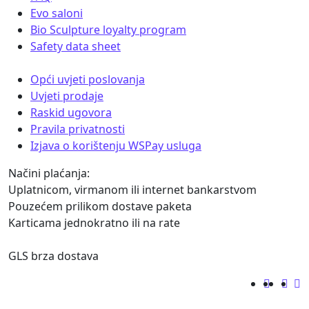
Evo saloni
Bio Sculpture loyalty program
Safety data sheet
Opći uvjeti poslovanja
Uvjeti prodaje
Raskid ugovora
Pravila privatnosti
Izjava o korištenju WSPay usluga
Načini plaćanja:
Uplatnicom, virmanom ili internet bankarstvom
Pouzećem prilikom dostave paketa
Karticama jednokratno ili na rate
GLS brza dostava