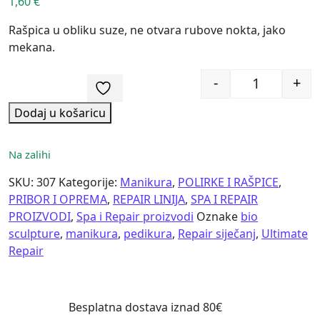
1,60
€
Rašpica u obliku suze, ne otvara rubove nokta, jako
mekana.
-
+
Quantity
Dodaj u košaricu
Na zalihi
SKU:
307
Kategorije:
Manikura
,
POLIRKE I RAŠPICE
,
PRIBOR I OPREMA
,
REPAIR LINIJA
,
SPA I REPAIR
PROIZVODI
,
Spa i Repair proizvodi
Oznake
bio
sculpture
,
manikura
,
pedikura
,
Repair siječanj
,
Ultimate
Repair
Besplatna dostava iznad 80€