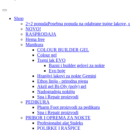
Shop
2+2 ponuda
Posebna ponuda na odabrane trajne lakove, u 
NOVO!
RASPRODAJA
Hema free
Manikura
COLOUR BUILDER GEL
Colour gel
Trajni lak EVO
Bazni i builder gelovi za nokte
Evo boje
Hranjivi lakovi za nokte Gemini
Ethos linija - prirodna njega
Akril gel Bi-Oly (poly) gel
Nadogradnja noktiju
Spa i Repair proizvodi
PEDIKURA
Pharm Foot proizvodi za pedikuru
Spa i Repair proizvodi
PRIBOR I OPREMA ZA NOKTE
Profesionalni alat Staleks
POLIRKE I RAŠPICE