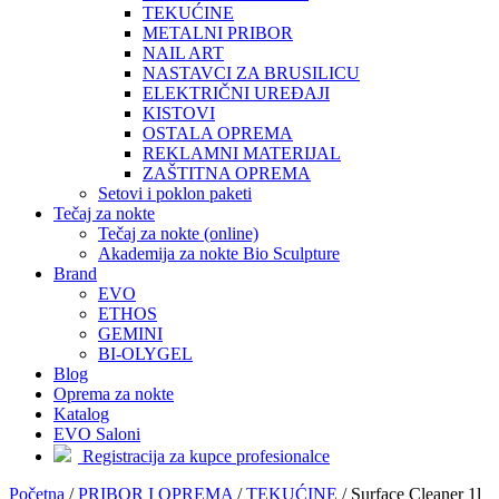
TEKUĆINE
METALNI PRIBOR
NAIL ART
NASTAVCI ZA BRUSILICU
ELEKTRIČNI UREĐAJI
KISTOVI
OSTALA OPREMA
REKLAMNI MATERIJAL
ZAŠTITNA OPREMA
Setovi i poklon paketi
Tečaj za nokte
Tečaj za nokte (online)
Akademija za nokte Bio Sculpture
Brand
EVO
ETHOS
GEMINI
BI-OLYGEL
Blog
Oprema za nokte
Katalog
EVO Saloni
Registracija za kupce profesionalce
Početna
/
PRIBOR I OPREMA
/
TEKUĆINE
/
Surface Cleaner 1l