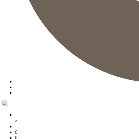
×
0
0