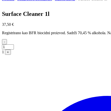
Surface Cleaner 1l
37,50
€
Registrirano kao BFR biocidni proizvod. Sadrži 70,45 % alkohola. Nami
Quantity
-
1
+