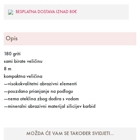
BESPLATNA DOSTAVA IZNAD 80€
Opis
180 griti
sami birate veličinu
8 m
kompaktna veličina
—visokokvalitetni abrazivni elementi
—pouzdano prianjanje na podlogu
—nema oteklina zbog dodira s vodom
—mineralni abrazivni materijal silicijev karbid
MOŽDA ĆE VAM SE TAKOĐER SVIDJETI…