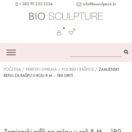
content
+ 385 95 233 2234
info@biosculpture.hr
0
POČETNA
/
PRIBOR I OPREMA
/
POLIRKE I RAŠPICE
/
ZAMJENSKI
REFILI ZA RAŠPU U ROLI 8 M – 180 GRITI