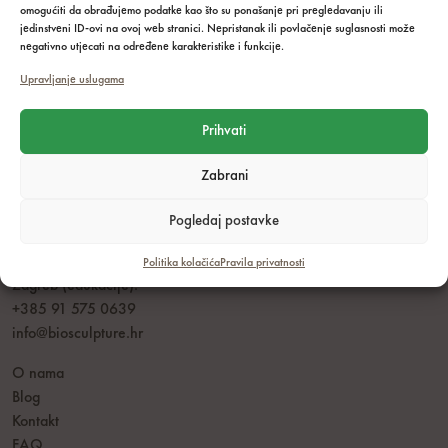
omogućiti da obrađujemo podatke kao što su ponašanje pri pregledavanju ili
jedinstveni ID-ovi na ovoj web stranici. Nepristanak ili povlačenje suglasnosti može
negativno utjecati na određene karakteristike i funkcije.
Upravljanje uslugama
Prihvati
Zabrani
Radno vrijeme: pon - pet: 8.00 - 16.00h
Dubrovnik:
Pogledaj postavke
+385 95 233 22 34
+385 20 710 999
Politika kolačića
Pravila privatnosti
Zagreb (edukacije):
+385 91 575 0639
info@biosculpture.hr
O nama
Blog
Kontakt
FAQ