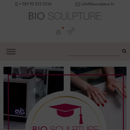
+ 385 95 233 2234
info@biosculpture.hr
0