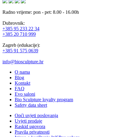
Radno vrijeme: pon - pet: 8.00 - 16.00h
Dubrovnik:
+385 95 233 22 34
+385 20 710 999
Zagreb (edukacije):
+385 91 575 0639
info@biosculpture.hr
O nama
Blog
Kontakt
FAQ
Evo saloni
Bio Sculpture loyalty program
Safety data sheet
Opći uvjeti poslovanja
Uvjeti prodaje
Raskid ugovora
Pravila privatnosti