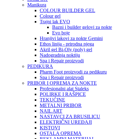
Manikura
COLOUR BUILDER GEL
Colour gel
Trajni lak EVO
Bazni i builder gelovi za nokte
Evo boje
Hranjivi lakovi za nokte Gemini
Ethos linija - prirodna njega
Akril gel Bi-Oly (poly) gel
Nadogradnja noktiju
Spa i Repair proizvodi
PEDIKURA
Pharm Foot proizvodi za pedikuru
Spa i Repair proizvodi
PRIBOR I OPREMA ZA NOKTE
Profesionalni alat Staleks
POLIRKE I RAŠPICE
TEKUĆINE
METALNI PRIBOR
NAIL ART
NASTAVCI ZA BRUSILICU
ELEKTRIČNI UREĐAJI
KISTOVI
OSTALA OPREMA
REKLAMNI MATERIJAL