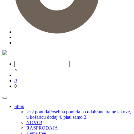
×
0
0
Shop
2+2 ponuda
Posebna ponuda na odabrane trajne lakove,
u košaricu dodaj 4, plati samo 2!
NOVO!
RASPRODAJA
Hema free