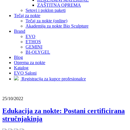
ZAŠTITNA OPREMA
Setovi i poklon paketi
Tečaj za nokte
Tečaj za nokte (online)
Akademija za nokte Bio Sculpture
Brand
EVO
ETHOS
GEMINI
BI-OLYGEL
Blog
Oprema za nokte
Katalog
EVO Saloni
Registracija za kupce profesionalce
25/10/2022
Edukacija za nokte: Postani certificirana
stručnjakinja