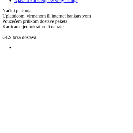
Izjava o korištenju WSPay usluga
Načini plaćanja:
Uplatnicom, virmanom ili internet bankarstvom
Pouzećem prilikom dostave paketa
Karticama jednokratno ili na rate
GLS brza dostava