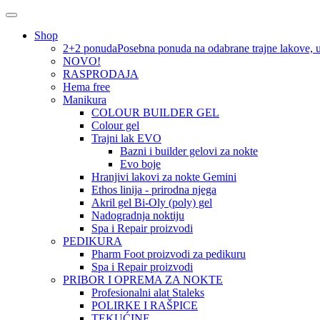
Shop
2+2 ponuda
Posebna ponuda na odabrane trajne lakove, u 
NOVO!
RASPRODAJA
Hema free
Manikura
COLOUR BUILDER GEL
Colour gel
Trajni lak EVO
Bazni i builder gelovi za nokte
Evo boje
Hranjivi lakovi za nokte Gemini
Ethos linija - prirodna njega
Akril gel Bi-Oly (poly) gel
Nadogradnja noktiju
Spa i Repair proizvodi
PEDIKURA
Pharm Foot proizvodi za pedikuru
Spa i Repair proizvodi
PRIBOR I OPREMA ZA NOKTE
Profesionalni alat Staleks
POLIRKE I RAŠPICE
TEKUĆINE