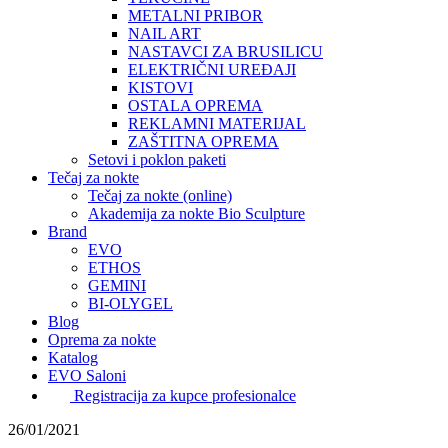
METALNI PRIBOR
NAIL ART
NASTAVCI ZA BRUSILICU
ELEKTRIČNI UREĐAJI
KISTOVI
OSTALA OPREMA
REKLAMNI MATERIJAL
ZAŠTITNA OPREMA
Setovi i poklon paketi
Tečaj za nokte
Tečaj za nokte (online)
Akademija za nokte Bio Sculpture
Brand
EVO
ETHOS
GEMINI
BI-OLYGEL
Blog
Oprema za nokte
Katalog
EVO Saloni
Registracija za kupce profesionalce
26/01/2021