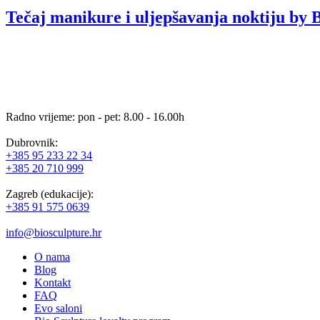
Tečaj manikure i uljepšavanja noktiju by 
Radno vrijeme: pon - pet: 8.00 - 16.00h
Dubrovnik:
+385 95 233 22 34
+385 20 710 999
Zagreb (edukacije):
+385 91 575 0639
info@biosculpture.hr
O nama
Blog
Kontakt
FAQ
Evo saloni