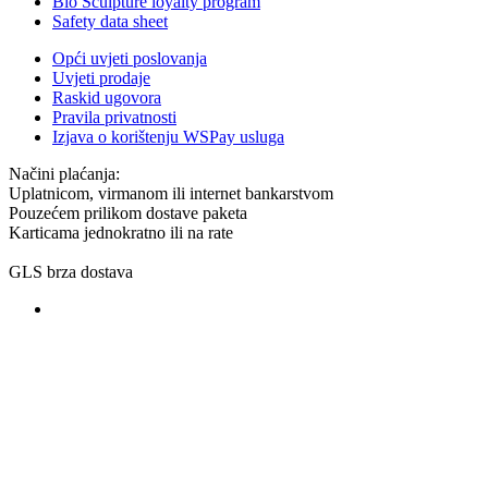
Bio Sculpture loyalty program
Safety data sheet
Opći uvjeti poslovanja
Uvjeti prodaje
Raskid ugovora
Pravila privatnosti
Izjava o korištenju WSPay usluga
Načini plaćanja:
Uplatnicom, virmanom ili internet bankarstvom
Pouzećem prilikom dostave paketa
Karticama jednokratno ili na rate
GLS brza dostava