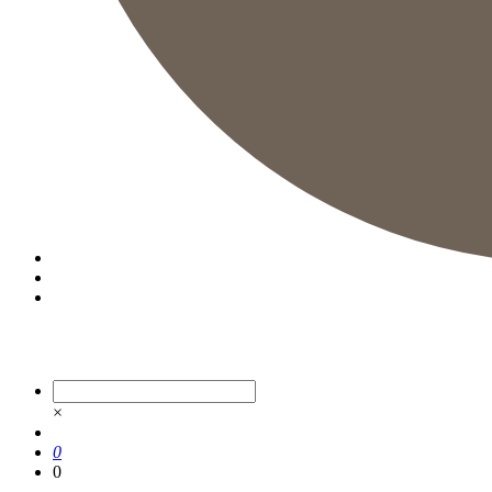
×
0
0