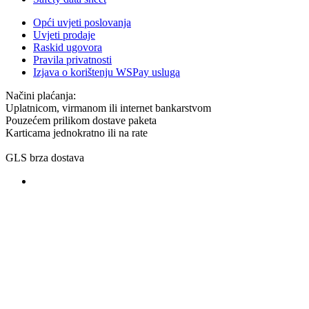
Opći uvjeti poslovanja
Uvjeti prodaje
Raskid ugovora
Pravila privatnosti
Izjava o korištenju WSPay usluga
Načini plaćanja:
Uplatnicom, virmanom ili internet bankarstvom
Pouzećem prilikom dostave paketa
Karticama jednokratno ili na rate
GLS brza dostava