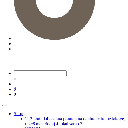
×
0
0
Shop
2+2 ponuda
Posebna ponuda na odabrane trajne lakove,
u košaricu dodaj 4, plati samo 2!