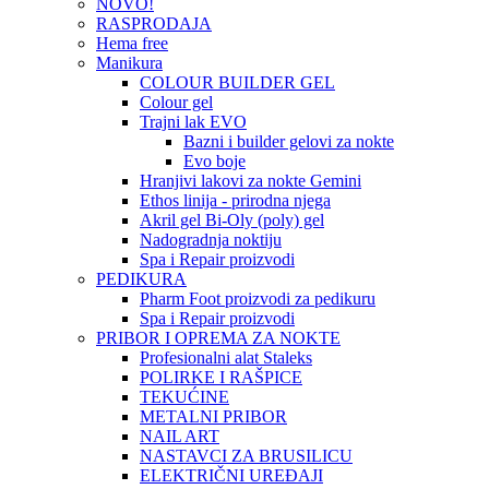
NOVO!
RASPRODAJA
Hema free
Manikura
COLOUR BUILDER GEL
Colour gel
Trajni lak EVO
Bazni i builder gelovi za nokte
Evo boje
Hranjivi lakovi za nokte Gemini
Ethos linija - prirodna njega
Akril gel Bi-Oly (poly) gel
Nadogradnja noktiju
Spa i Repair proizvodi
PEDIKURA
Pharm Foot proizvodi za pedikuru
Spa i Repair proizvodi
PRIBOR I OPREMA ZA NOKTE
Profesionalni alat Staleks
POLIRKE I RAŠPICE
TEKUĆINE
METALNI PRIBOR
NAIL ART
NASTAVCI ZA BRUSILICU
ELEKTRIČNI UREĐAJI