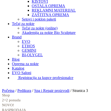
KISTOVI
OSTALA OPREMA
REKLAMNI MATERIJAL
ZAŠTITNA OPREMA
Setovi i poklon paketi
Tečaj za nokte
Tečaj za nokte (online)
Akademija za nokte Bio Sculpture
Brand
EVO
ETHOS
GEMINI
BI-OLYGEL
Blog
Oprema za nokte
Katalog
EVO Saloni
Registracija za kupce profesionalce
Početna
/
Pedikura
/
Spa i Repair proizvodi
/
Stranica 3
Shop
2+2 ponuda
NOVO!
RASPRODAJA