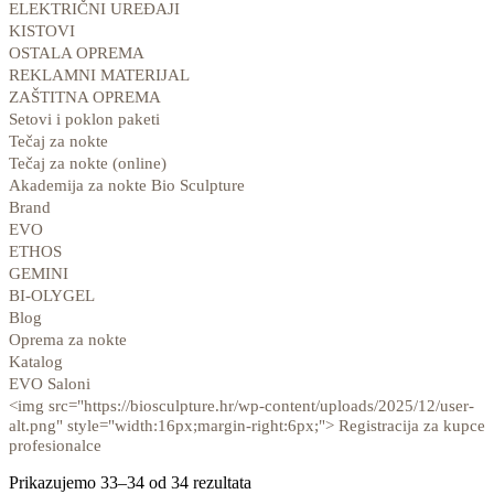
ELEKTRIČNI UREĐAJI
KISTOVI
OSTALA OPREMA
REKLAMNI MATERIJAL
ZAŠTITNA OPREMA
Setovi i poklon paketi
Tečaj za nokte
Tečaj za nokte (online)
Akademija za nokte Bio Sculpture
Brand
EVO
ETHOS
GEMINI
BI-OLYGEL
Blog
Oprema za nokte
Katalog
EVO Saloni
<img src="https://biosculpture.hr/wp-content/uploads/2025/12/user-
alt.png" style="width:16px;margin-right:6px;"> Registracija za kupce
profesionalce
Prikazujemo 33–34 od 34 rezultata