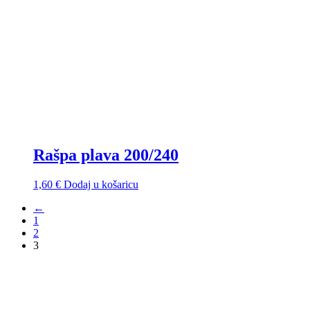
Rašpa plava 200/240
1,60
€
Dodaj u košaricu
←
1
2
3