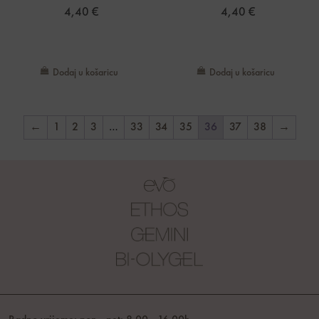
4,40
€
4,40
€
Dodaj u košaricu
Dodaj u košaricu
←
1
2
3
…
33
34
35
36
37
38
→