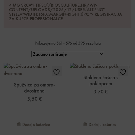
<IMG SRC="HTTPS://BIOSCULPTURE.HR/WP-
CONTENT/UPLOADS/2025/12/USER-ALT.PNG"
STYLE="WIDTH:16PX;MARGIN-RIGHT:6PX;"> REGISTRACIJA
ZA KUPCE PROFESIONALCE
Prikazujemo 561–576 od 595 rezultata
Staklena čašica s
poklopcem
Spužvica za ombre-
dvostrana
3,70
€
5,50
€
Dodaj u košaricu
Dodaj u košaricu