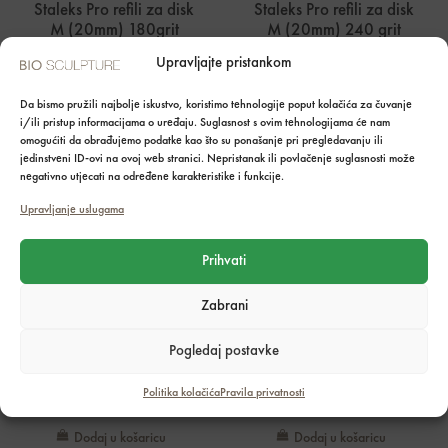
Staleks Pro refili za disk
Staleks Pro refili za disk
M (20mm) 180grit
M (20mm) 240 grit
50kom
50kom
Upravljajte pristankom
4,90
€
4,90
€
Da bismo pružili najbolje iskustvo, koristimo tehnologije poput kolačića za čuvanje
i/ili pristup informacijama o uređaju. Suglasnost s ovim tehnologijama će nam
omogućiti da obrađujemo podatke kao što su ponašanje pri pregledavanju ili
Dodaj u košaricu
Dodaj u košaricu
jedinstveni ID-ovi na ovoj web stranici. Nepristanak ili povlačenje suglasnosti može
negativno utjecati na određene karakteristike i funkcije.
Upravljanje uslugama
Prihvati
Staleks Pro refili za disk
Staleks Pro refili za disk
Zabrani
M (20mm) 320 grit
S (15mm) 80grit 50kom
50kom
4,40
€
Pogledaj postavke
4,90
€
Politika kolačića
Pravila privatnosti
Dodaj u košaricu
Dodaj u košaricu