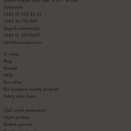
Radno vrijeme: pon - pet: 8.00 - 16.00h
Dubrovnik:
+385 95 233 22 34
+385 20 710 999
Zagreb (edukacije):
+385 91 575 0639
info@biosculpture.hr
O nama
Blog
Kontakt
FAQ
Evo saloni
Bio Sculpture loyalty program
Safety data sheet
Opći uvjeti poslovanja
Uvjeti prodaje
Raskid ugovora