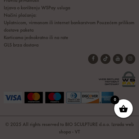
Pravila privatnosti
Izjava o korištenju WSPay usluga
Načini plaćanja:
Uplatnicom, virmanom ili internet bankarstvom
Pouzećem prilikom
dostave paketa
Karticama jednokratno ili na rate
GLS brza dostava
0
© 2025 All rights reserved to BIO SCULPTURE d.o.o.
Izrada web
shopa
-
VT